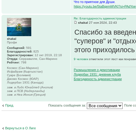
Что то приятное для Души.
https://youtu.be/5taBqemMVKI?si=PAdY
Re: Благодарность администрации
shakal
27 ноя 2024, 22:43
Спасибо за введе
shakal
"суперов" и "отдых
Профи
этого приходилось 
Сообщений:
591
Благодарностей:
825
Зарегистрирован:
12 окт 2019, 22:18
Откуда:
Серравалле, Сан-Марино
9 человек
отметили этот пост как понрав
Рейтинг:
798
Космос (Сан-Марино)
Размышления о демотивации
Исфайрам (Кыргызстан)
Лодербах 1931: дневник клуба
Сукре (Боливия)
Джомо Космос (ЮАР)
Благодарность администрации
Лодербах 1931 (Канада)
зам. в Лидс Юнайтед (Англия)
зам. в ПСВ (Нидерланды)
зам. в Неа Иония (Греция)
Пред.
Показать сообщения за:
Поле с
Вернуться в О Лиге