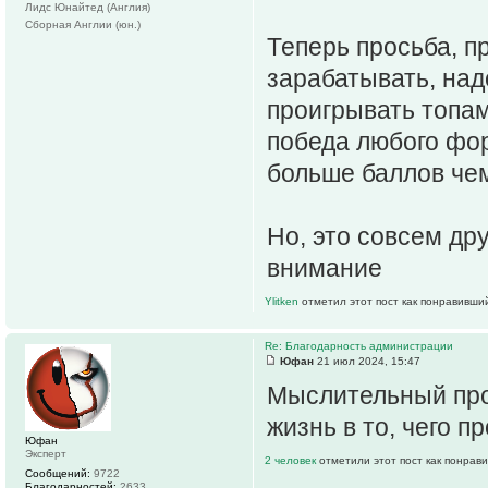
Лидс Юнайтед (Англия)
Сборная Англии (юн.)
Теперь просьба, п
зарабатывать, над
проигрывать топам
победа любого фор
больше баллов чем
Но, это совсем др
внимание
Ylitken
отметил этот пост как понравивши
Re: Благодарность администрации
Юфан
21 июл 2024, 15:47
Мыслительный проц
жизнь в то, чего пр
Юфан
Эксперт
2 человек
отметили этот пост как понрав
Сообщений:
9722
Благодарностей:
2633