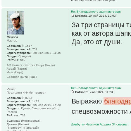
When they come for me I`ll be gone
Re: Благодарность администрации
Mitrasha
10 май 2024, 10:03
За три страницы т
как от автора шапк
Mitrasha
Да, это от души.
Мастер
Сообщений:
1517
Благодарностей:
757
Зарегистрирован:
28 июл 2013, 11:35
Откуда:
Средний
Рейтинг:
569
АС Женесс Спортив Капуа (Гаити)
Аорай (Таити)
Инка (Перу)
Сборная Гаити (нац.)
Re: Благодарность администрации
Patriot
Patriot
21 июл 2024, 11:23
Президент ФФ Монтсеррат
Сообщений:
8783
Выражаю
благода
Благодарностей:
1432
Зарегистрирован:
05 мар 2010, 15:20
Откуда:
г. Кушва, Свердловская обл.,
спецвозможности
Россия
Рейтинг:
709
Вудлэндс (Монтсеррат)
Джибути- Чемпион Африки 34 сезона!
Джхапа (Непал)
Пирибебуй (Парагвай)