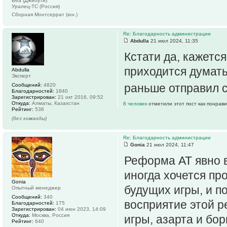
Веа (Джибути)
Уралец-ТС (Россия)
Сборная Монтсеррат (юн.)
Re: Благодарность администрации
Abdulla
21 июл 2024, 11:35
Кстати да, кажетс
приходится думать 
Abdulla
Эксперт
раньше отправил с
Сообщений:
4820
Благодарностей:
1840
Зарегистрирован:
21 окт 2016, 09:52
Откуда:
Алматы, Казахстан
8 человек
отметили этот пост как понрав
Рейтинг:
536
(без команды)
Re: Благодарность администрации
Gonia
21 июл 2024, 11:47
Реформа АТ явно 
иногда хочется пр
Gonia
будущих игры, и п
Опытный менеджер
Сообщений:
340
восприятие этой ре
Благодарностей:
175
Зарегистрирован:
04 июн 2023, 14:09
Откуда:
Москва, Россия
игры, азарта и бо
Рейтинг:
640