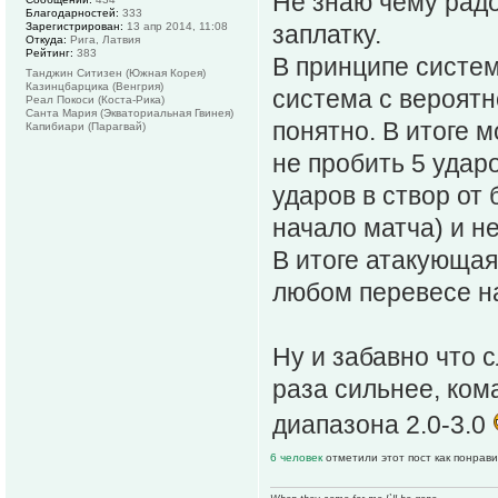
Не знаю чему радо
Благодарностей:
333
заплатку.
Зарегистрирован:
13 апр 2014, 11:08
Откуда:
Рига, Латвия
Рейтинг:
383
В принципе систем
Танджин Ситизен (Южная Корея)
Казинцбарцика (Венгрия)
система с вероятн
Реал Покоси (Коста-Рика)
Санта Мария (Экваториальная Гвинея)
понятно. В итоге 
Капибиари (Парагвай)
не пробить 5 ударо
ударов в створ от
начало матча) и не
В итоге атакующая
любом перевесе на
Ну и забавно что с
раза сильнее, ком
диапазона 2.0-3.0
6 человек
отметили этот пост как понрав