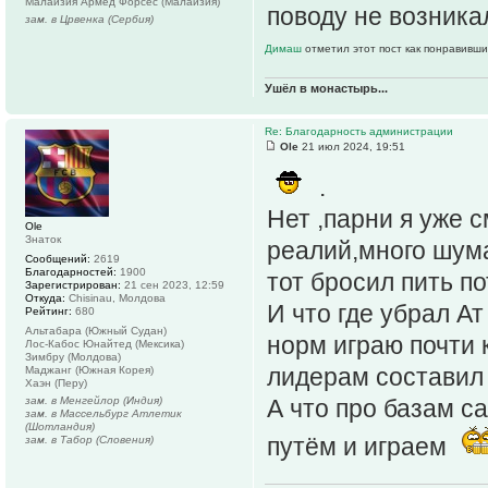
Малайзия Армед Форсес (Малайзия)
поводу не возника
зам. в Црвенка (Сербия)
Димаш
отметил этот пост как понравивши
Ушёл в монастырь...
Re: Благодарность администрации
Ole
21 июл 2024, 19:51
.
Нет ,парни я уже 
Ole
Знаток
реалий,много шума
Сообщений:
2619
Благодарностей:
1900
тот бросил пить по
Зарегистрирован:
21 сен 2023, 12:59
Откуда:
Chisinau, Молдова
И что где убрал А
Рейтинг:
680
Альтабара (Южный Судан)
норм играю почти 
Лос-Кабос Юнайтед (Мексика)
Зимбру (Молдова)
лидерам составил 
Маджанг (Южная Корея)
Хаэн (Перу)
зам. в Менгейлор (Индия)
А что про базам с
зам. в Массельбург Атлетик
(Шотландия)
путём и играем
зам. в Табор (Словения)