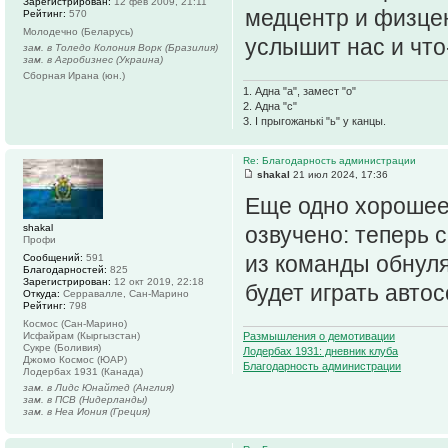
Зарегистрирован:
12 фев 2009, 21:11
медцентр и физцен
Рейтинг:
570
Молодечно (Беларусь)
услышит нас и что-
зам. в Толедо Колония Ворк (Бразилия)
зам. в Агробизнес (Украина)
Сборная Ирана (юн.)
1. Адна "а", замест "о"
2. Адна "с"
3. І прыгожанькі "ь" у канцы.
Re: Благодарность администрации
shakal
21 июл 2024, 17:36
Еще одно хорошее 
shakal
озвучено: теперь 
Профи
из команды обнуля
Сообщений:
591
Благодарностей:
825
Зарегистрирован:
12 окт 2019, 22:18
будет играть авто
Откуда:
Серравалле, Сан-Марино
Рейтинг:
798
Космос (Сан-Марино)
Исфайрам (Кыргызстан)
Размышления о демотивации
Сукре (Боливия)
Лодербах 1931: дневник клуба
Джомо Космос (ЮАР)
Благодарность администрации
Лодербах 1931 (Канада)
зам. в Лидс Юнайтед (Англия)
зам. в ПСВ (Нидерланды)
зам. в Неа Иония (Греция)