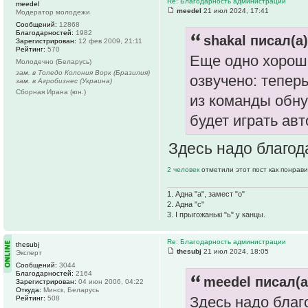
Re: Благодарность администрации
meedel
meedel
21 июл 2024, 17:41
Модератор молодежи
Сообщений:
12868
Благодарностей:
1982
shakal писал(а)
Зарегистрирован:
12 фев 2009, 21:11
Рейтинг:
570
Еще одно хороше
Молодечно (Беларусь)
зам. в Толедо Колония Ворк (Бразилия)
озвучено: тепер
зам. в Агробизнес (Украина)
Сборная Ирана (юн.)
из команды обну
будет играть ав
Здесь надо благод
2 человек
отметили этот пост как понрав
1. Адна "а", замест "о"
2. Адна "с"
3. І прыгожанькі "ь" у канцы.
Re: Благодарность администрации
thesubj
thesubj
21 июл 2024, 18:05
Эксперт
Сообщений:
3044
Благодарностей:
2164
meedel писал(а
Зарегистрирован:
04 июн 2006, 04:22
Откуда:
Минск, Беларусь
Здесь надо благ
Рейтинг:
508