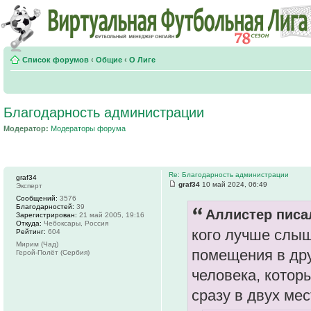
Список форумов
‹
Общие
‹
О Лиге
Благодарность администрации
Модератор:
Модераторы форума
Re: Благодарность администрации
graf34
graf34
10 май 2024, 06:49
Эксперт
Сообщений:
3576
Благодарностей:
39
Аллистер писал
Зарегистрирован:
21 май 2005, 19:16
Откуда:
Чебоксары, Россия
кого лучше слыш
Рейтинг:
604
Мирим (Чад)
помещения в дру
Герой-Полёт (Сербия)
человека, котор
сразу в двух ме