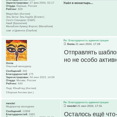
Ушёл в монастырь...
Зарегистрирован:
27 фев 2004, 02:17
Откуда:
Кириши, Россия
Рейтинг:
826
Мидлсбро (Англия)
Эль-Энтаг Эль-Харби (Египет)
Сиэтл Саундерс (США)
Авай (Бразилия)
Малайзия Армед Форсес (Малайзия)
зам. в Црвенка (Сербия)
Re: Благодарность администрации
Gonia
21 июл 2024, 17:28
Отправлять шаблон
но не особо актив
Gonia
Опытный менеджер
Сообщений:
340
Благодарностей:
175
Зарегистрирован:
04 июн 2023, 14:09
Откуда:
Москва, Россия
Рейтинг:
640
Лидс Юнайтед (Англия)
Сборная Англии (юн.)
Re: Благодарность администрации
meedel
meedel
21 июл 2024, 17:31
Модератор молодежи
Сообщений:
12868
Осталось ещё что-
Благодарностей:
1982