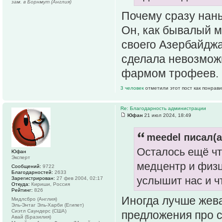
зам. в Борнмут (Англия)
Почему сразу нан
Он, как бывалый м
своего Азербайджа
сделала невозможн
фармом трофеев.
3 человек
отметили этот пост как понрав
Re: Благодарность администрации
Юфан
21 июл 2024, 18:49
meedel писал(а
Осталось ещё что
Юфан
Эксперт
медцентр и физц
Сообщений:
9722
Благодарностей:
2633
услышит нас и чт
Зарегистрирован:
27 фев 2004, 02:17
Откуда:
Кириши, Россия
Рейтинг:
826
Иногда лучше жева
Мидлсбро (Англия)
Эль-Энтаг Эль-Харби (Египет)
Сиэтл Саундерс (США)
предложения про с
Авай (Бразилия)