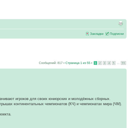
Закладки
Подписки
Сообщений: 817 •
Страница
1
из
55
•
...
1
2
3
4
5
55
качивают игроков для своих юниорских и молодёжных сборных.
грышах континентальных чемпионатов (КЧ) и чемпионатах мира (ЧМ).
роекта.