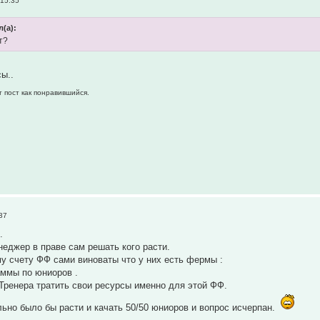
 15:35
л(а):
т?
ы..
т пост как понравившийся.
37
.
неджер в праве сам решать кого расти.
у счету ФФ сами виноваты что у них есть фермы :
раммы по юниоров .
 Тренера тратить свои ресурсы именно для этой ФФ.
ьно было бы расти и качать 50/50 юниоров и вопрос исчерпан.