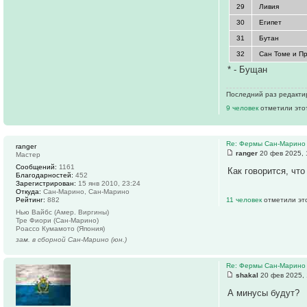
29
Ливия
30
Египет
31
Бутан
32
Сан Томе и П
* - Бущан
Последний раз редактир
9 человек
отметили это
Re: Фермы Сан-Марино
ranger
ranger
20 фев 2025, 
Мастер
Сообщений:
1161
Как говорится, чт
Благодарностей:
452
Зарегистрирован:
15 янв 2010, 23:24
Откуда:
Сан-Марино, Сан-Марино
Рейтинг:
882
11 человек
отметили это
Нью Вайбс (Амер. Виргины)
Тре Фиори (Сан-Марино)
Роассо Кумамото (Япония)
зам. в сборной Сан-Марино (юн.)
Re: Фермы Сан-Марино
shakal
20 фев 2025, 
А минусы будут?