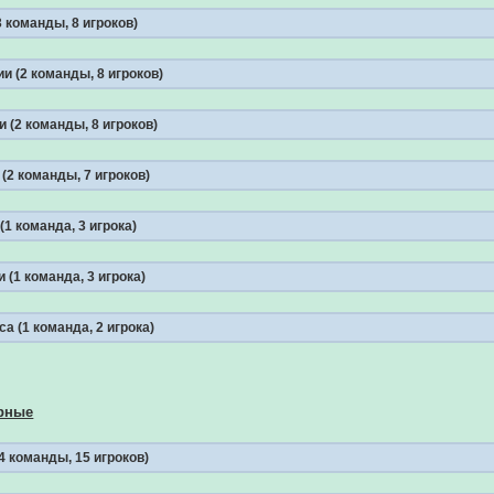
 команды, 8 игроков)
 (2 команды, 8 игроков)
(2 команды, 8 игроков)
2 команды, 7 игроков)
1 команда, 3 игрока)
(1 команда, 3 игрока)
 (1 команда, 2 игрока)
рные
 команды, 15 игроков)