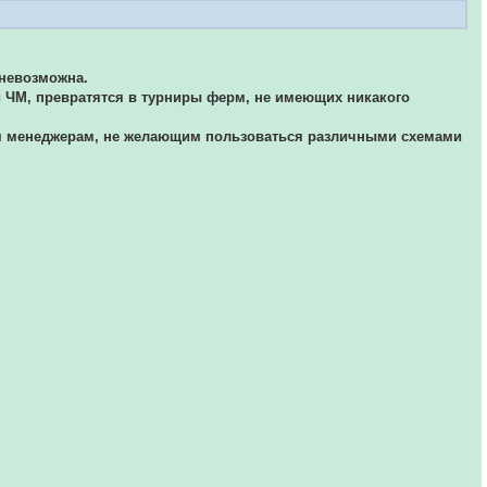
 невозможна.
и ЧМ, превратятся в турниры ферм, не имеющих никакого
м менеджерам, не желающим пользоваться различными схемами