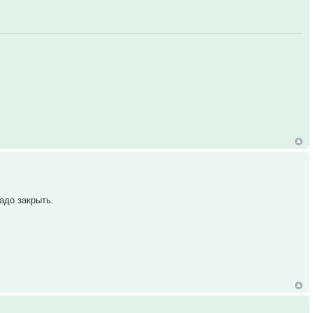
надо закрыть.