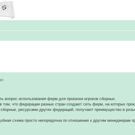
:22
ь вопрос использования ферм для прокачки игроков сборных.
в том, что федерации разных стран создают сеть ферм, на которых про
 сборные, ресурсами других федераций, получают преимущество в розы
добная схема просто непорядочна по отношению к другим менеджерам п