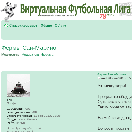
Список форумов
‹
Общие
‹
О Лиге
Фермы Сан-Марино
Модератор:
Модераторы форума
Фермы Сан-Марино
enit
20 фев 2025, 15
Ув. менеджеры!
Предлагаю обсудит
enit
Суть заключается 
Профи
Таким образом эти
Сообщений:
602
Благодарностей:
489
Зарегистрирован:
12 сен 2013, 22:39
На мой взгляд, по
Откуда:
Рига, Латвия
Рейтинг:
626
Вопросы простые:
Вальс-Грюнау (Австрия)
Барракас (Уругвай)