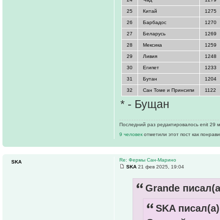
25
Китай
1275
26
Барбадос
1270
27
Беларусь
1269
28
Мексика
1259
29
Ливия
1248
30
Египет
1233
31
Бутан
1204
32
Сан Томе и Принсипи
1122
* - Бущан
Последний раз редактировалось enit 29 м
9 человек
отметили этот пост как понрав
Re: Фермы Сан-Марино
SKA
SKA
21 фев 2025, 19:04
Grande писал(а
SKA писал(а)