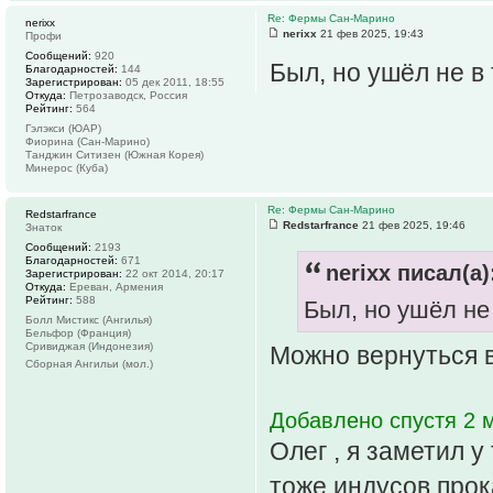
Re: Фермы Сан-Марино
nerixx
nerixx
21 фев 2025, 19:43
Профи
Сообщений:
920
Был, но ушёл не в
Благодарностей:
144
Зарегистрирован:
05 дек 2011, 18:55
Откуда:
Петрозаводск, Россия
Рейтинг:
564
Гэлэкси (ЮАР)
Фиорина (Сан-Марино)
Танджин Ситизен (Южная Корея)
Минерос (Куба)
Re: Фермы Сан-Марино
Redstarfrance
Redstarfrance
21 фев 2025, 19:46
Знаток
Сообщений:
2193
Благодарностей:
671
nerixx писал(а)
Зарегистрирован:
22 окт 2014, 20:17
Откуда:
Ереван, Армения
Рейтинг:
588
Был, но ушёл не
Болл Мистикс (Ангилья)
Бельфор (Франция)
Сривиджая (Индонезия)
Можно вернуться в
Сборная Ангильи (мол.)
Добавлено спустя 2 м
Олег , я заметил у
тоже индусов про