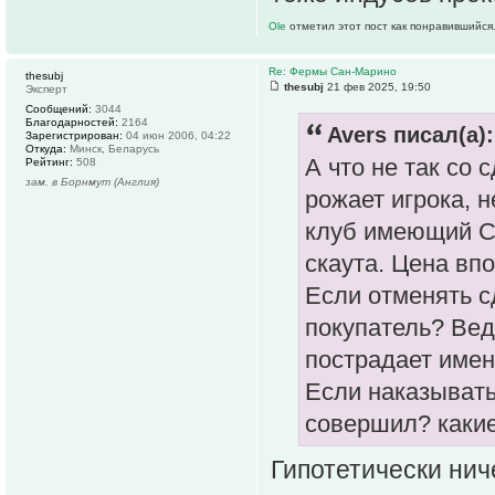
Ole
отметил этот пост как понравившийся
Re: Фермы Сан-Марино
thesubj
thesubj
21 фев 2025, 19:50
Эксперт
Сообщений:
3044
Благодарностей:
2164
Avers писал(а):
Зарегистрирован:
04 июн 2006, 04:22
Откуда:
Минск, Беларусь
А что не так со
Рейтинг:
508
зам. в Борнмут (Англия)
рожает игрока, н
клуб имеющий СЦ
скаута. Цена вп
Если отменять сд
покупатель? Вед
пострадает имен
Если наказывать
совершил? каки
Гипотетически нич