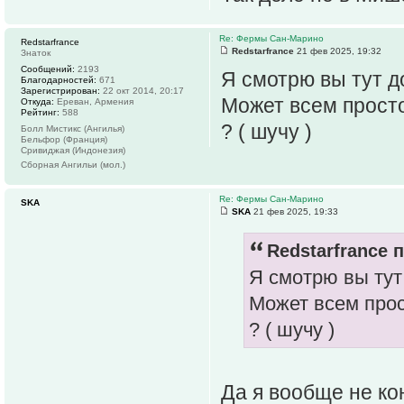
Re: Фермы Сан-Марино
Redstarfrance
Redstarfrance
21 фев 2025, 19:32
Знаток
Сообщений:
2193
Я смотрю вы тут д
Благодарностей:
671
Зарегистрирован:
22 окт 2014, 20:17
Может всем просто
Откуда:
Ереван, Армения
Рейтинг:
588
? ( шучу )
Болл Мистикс (Ангилья)
Бельфор (Франция)
Сривиджая (Индонезия)
Сборная Ангильи (мол.)
Re: Фермы Сан-Марино
SKA
SKA
21 фев 2025, 19:33
Redstarfrance п
Я смотрю вы тут 
Может всем прос
? ( шучу )
Да я вообще не ко