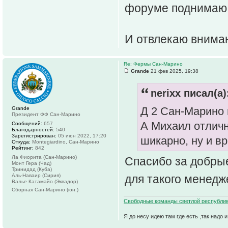
форуме поднима
И отвлекаю внима
Re: Фермы Сан-Марино
Grande
21 фев 2025, 19:38
nerixx писал(а)
Д 2 Сан-Марино
Grande
Президент ФФ Сан-Марино
А Михаил отличн
Сообщений:
657
Благодарностей:
540
Зарегистрирован:
05 июн 2022, 17:20
шикарно, ну и вр
Откуда:
Montegiardino, Сан-Марино
Рейтинг:
842
Ла Фиорита (Сан-Марино)
Спасибо за добрые
Монт Гера (Чад)
Тринидад (Куба)
Аль-Наваир (Сирия)
для такого менед
Валье Катамайо (Эквадор)
Сборная Сан-Марино (юн.)
Свободные команды светлой республик
Я до несу идею там где есть ,так надо 