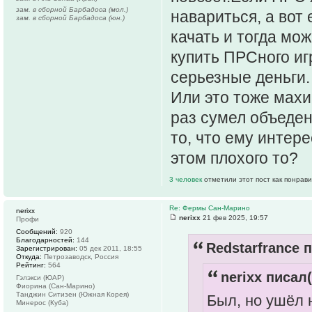
зам. в сборной Барбадоса (мол.)
навариться, а вот 
зам. в сборной Барбадоса (юн.)
качать и тогда мо
купить ПРСного иг
серьезные деньги.
Или это тоже махи
раз сумел объеде
то, что ему интере
этом плохого то?
3 человек
отметили этот пост как понрав
Re: Фермы Сан-Марино
nerixx
nerixx
21 фев 2025, 19:57
Профи
Сообщений:
920
Благодарностей:
144
Redstarfrance п
Зарегистрирован:
05 дек 2011, 18:55
Откуда:
Петрозаводск, Россия
Рейтинг:
564
nerixx писал(
Гэлэкси (ЮАР)
Фиорина (Сан-Марино)
Танджин Ситизен (Южная Корея)
Был, но ушёл 
Минерос (Куба)