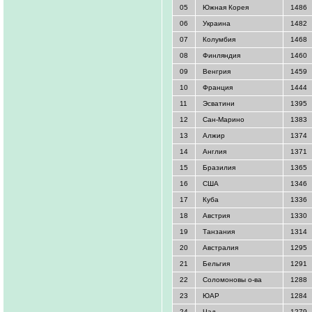
05
Южная Корея
1486
06
Украина
1482
07
Колумбия
1468
08
Финляндия
1460
09
Венгрия
1459
10
Франция
1444
11
Эсватини
1395
12
Сан-Марино
1383
13
Алжир
1374
14
Англия
1371
15
Бразилия
1365
16
США
1346
17
Куба
1336
18
Австрия
1330
19
Танзания
1314
20
Австралия
1295
21
Бельгия
1291
22
Соломоновы о-ва
1288
23
ЮАР
1284
24
Чад
1279