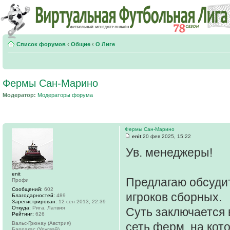
Список форумов
‹
Общие
‹
О Лиге
Фермы Сан-Марино
Модератор:
Модераторы форума
Фермы Сан-Марино
enit
20 фев 2025, 15:22
Ув. менеджеры!
enit
Предлагаю обсуди
Профи
Сообщений:
602
игроков сборных.
Благодарностей:
489
Зарегистрирован:
12 сен 2013, 22:39
Откуда:
Рига, Латвия
Суть заключается 
Рейтинг:
626
Вальс-Грюнау (Австрия)
сеть ферм, на кот
Барракас (Уругвай)