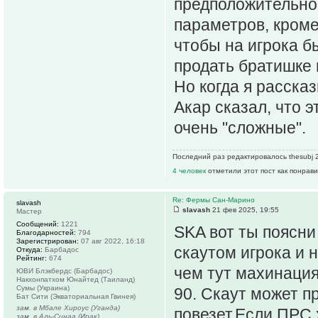
предположительно
параметров, кроме
чтобы на игрока б
продать братишке 
Но когда я расска
Акар сказал, что 
очень "сложные".
Последний раз редактировалось thesubj 2
4 человек
отметили этот пост как понрав
Re: Фермы Сан-Марино
slavash
slavash
21 фев 2025, 19:55
Мастер
Сообщений:
1221
SKA вот ты поясни
Благодарностей:
794
Зарегистрирован:
07 авг 2022, 16:18
скаутом игрока и 
Откуда:
Барбадос
Рейтинг:
674
чем тут махинация
ЮВИ Блэкбердс (Барбадос)
Накхонпатхом Юнайтед (Таиланд)
Сумы (Украина)
90. Скаут может пр
Бат Сити (Экваториальная Гвинея)
зам. в Мбале Хироус (Уганда)
повезет.Если ПРС 
зам. в Аль-Синаа (Ирак)