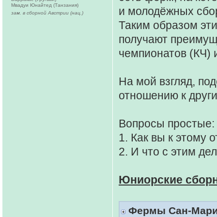
Мвадуи Юнайтед (Танзания)
и молодёжных сбо
зам. в сборной Австрии (нац.)
Таким образом эти
получают преимущ
чемпионатов (КЧ) 
На мой взгляд, по
отношению к друг
Вопросы простые:
1. Как вы к этому 
2. И что с этим де
Юниорские сбор
Фермы Сан-Марино