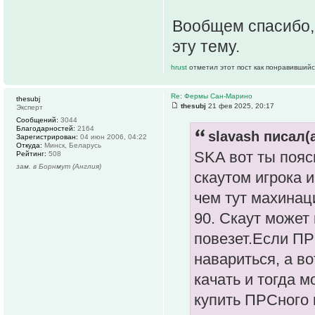
Вообщем спасибо,
эту тему.
hrust
отметил этот пост как понравившийс
Re: Фермы Сан-Марино
thesubj
thesubj
21 фев 2025, 20:17
Эксперт
Сообщений:
3044
Благодарностей:
2164
slavash писал(а
Зарегистрирован:
04 июн 2006, 04:22
Откуда:
Минск, Беларусь
SKA вот ты пояс
Рейтинг:
508
зам. в Борнмут (Англия)
скаутом игрока 
чем тут махинац
90. Скаут может 
повезет.Если ПР
навариться, а во
качать и тогда 
купить ПРСного 