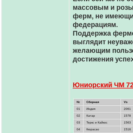
массовым и розы
ферм, не имеющи
федерациям.
Поддержка ферме
выглядит неуваж
желающим польз
достижения успех
Юниорский ЧМ 7
№
Сборная
Vs
01
Индия
2061
02
Катар
1578
03
Теркс и Кайкос
1563
04
Кюрасао
1516