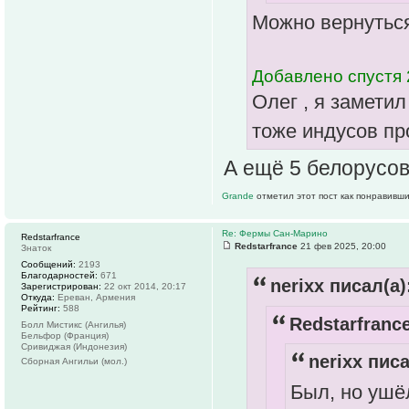
Можно вернуться
Добавлено спустя 
Олег , я заметил
тоже индусов п
А ещё 5 белорусов
Grande
отметил этот пост как понравивши
Re: Фермы Сан-Марино
Redstarfrance
Redstarfrance
21 фев 2025, 20:00
Знаток
Сообщений:
2193
Благодарностей:
671
nerixx писал(а)
Зарегистрирован:
22 окт 2014, 20:17
Откуда:
Ереван, Армения
Рейтинг:
588
Redstarfrance
Болл Мистикс (Ангилья)
Бельфор (Франция)
Сривиджая (Индонезия)
nerixx писа
Сборная Ангильи (мол.)
Был, но ушё