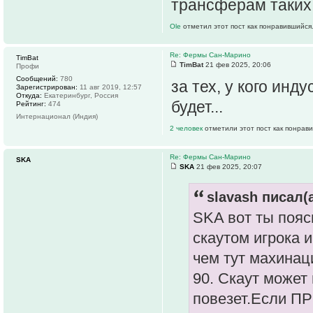
трансферам таких 
Ole
отметил этот пост как понравившийся
Re: Фермы Сан-Марино
TimBat
TimBat
21 фев 2025, 20:06
Профи
Сообщений:
780
за тех, у кого ин
Зарегистрирован:
11 авг 2019, 12:57
Откуда:
Екатеринбург, Россия
будет...
Рейтинг:
474
Интернационал (Индия)
2 человек
отметили этот пост как понрав
Re: Фермы Сан-Марино
SKA
SKA
21 фев 2025, 20:07
slavash писал(а
SKA вот ты пояс
скаутом игрока 
чем тут махинац
90. Скаут может 
повезет.Если ПР