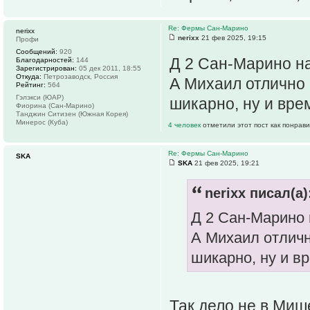
Re: Фермы Сан-Марино
nerixx
nerixx
21 фев 2025, 19:15
Профи
Сообщений:
920
Д 2 Сан-Марино н
Благодарностей:
144
Зарегистрирован:
05 дек 2011, 18:55
Откуда:
Петрозаводск, Россия
А Михаил отлично 
Рейтинг:
564
Гэлэкси (ЮАР)
шикарно, ну и вре
Фиорина (Сан-Марино)
Танджин Ситизен (Южная Корея)
Минерос (Куба)
4 человек
отметили этот пост как понрав
Re: Фермы Сан-Марино
SKA
SKA
21 фев 2025, 19:21
nerixx писал(а)
Д 2 Сан-Марино
А Михаил отличн
шикарно, ну и вр
Так дело не в Мише