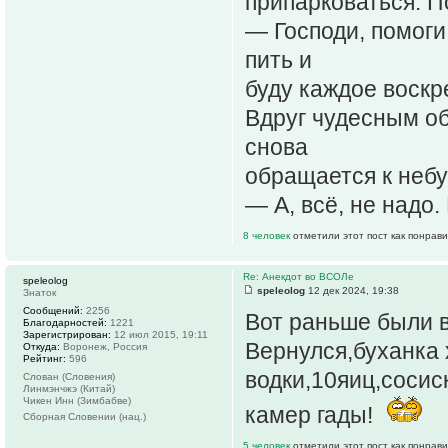
припарковаться. П
— Господи, помоги
пить и
буду каждое воскр
Вдруг чудесным об
снова
обращается к небу
— А, всё, не надо.
8 человек
отметили этот пост как понрав
Re: Анекдот во ВСОЛе
speleolog
speleolog
12 дек 2024, 19:38
Знаток
Сообщений:
2256
Вот раньше были в
Благодарностей:
1221
Зарегистрирован:
12 июл 2015, 19:11
Вернулся,буханка 
Откуда:
Воронеж, Россия
Рейтинг:
596
водки,10яиц,сосис
Слован (Словения)
Линмэнчжэ (Китай)
Чикен Инн (Зимбабве)
камер гады!
Сборная Словении (нац.)
5 человек
отметили этот пост как понрав