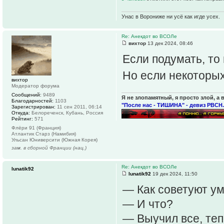
Унас в Ворониже ни усё как игде усех.
Re: Анекдот во ВСОЛе
вихтор
13 дек 2024, 08:46
Если подумать, то
Но если некоторы
вихтор
Модератор форума
Сообщений:
9489
Я не злопамятный, я просто злой, а 
Благодарностей:
1103
"После нас - ТИШИНА" - девиз РВСН.
Зарегистрирован:
11 сен 2011, 06:14
Откуда:
Белореченск, Кубань, Россия
Рейтинг:
571
Флёри 91 (Франция)
Атлантик Старз (Намибия)
Ульсан Юниверсити (Южная Корея)
зам. в сборной Франции (нац.)
Re: Анекдот во ВСОЛе
lunatik92
lunatik92
19 дек 2024, 11:50
— Как советуют ум
— И что?
— Выучил все, те