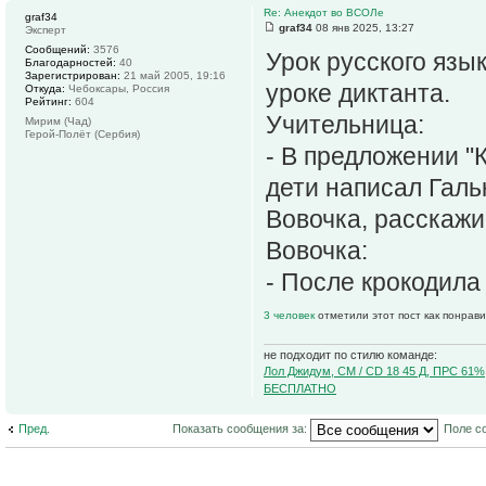
Re: Анекдот во ВСОЛе
graf34
graf34
08 янв 2025, 13:27
Эксперт
Сообщений:
3576
Урок русского язы
Благодарностей:
40
Зарегистрирован:
21 май 2005, 19:16
уроке диктанта.
Откуда:
Чебоксары, Россия
Рейтинг:
604
Учительница:
Мирим (Чад)
Герой-Полёт (Сербия)
- В предложении "К
дети написал Галь
Вовочка, расскажи
Вовочка:
- После крокодила 
3 человек
отметили этот пост как понрав
не подходит по стилю команде:
Лол Джидум, CM / CD 18 45 Д, ПРС 61%
БЕСПЛАТНО
Пред.
Показать сообщения за:
Поле с