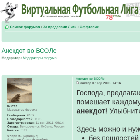
Список форумов
‹
За пределами Лиги
‹
Оффтопик
Анекдот во ВСОЛе
Модератор:
Модераторы форума
Анекдот во ВСОЛе
вихтор
07 апр 2008, 14:16
Господа, предлага
помешает каждому
вихтор
анекдот!
Улыбните
Модератор форума
Сообщений:
9489
Благодарностей:
1103
Зарегистрирован:
11 сен 2011, 06:14
Откуда:
Белореченск, Кубань, Россия
Здесь можно и нуж
Рейтинг:
571
Флёри 91 (Франция)
без пошлостей
Атлантик Старз (Намибия)