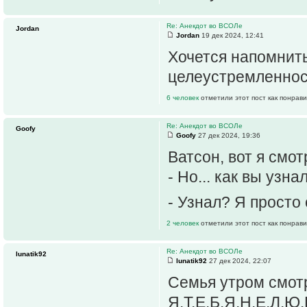
Re: Анекдот во ВСОЛе
Jordan
Jordan
19 дек 2024, 12:41
Хочется напомнить
целеустремленност
6 человек
отметили этот пост как понрав
Re: Анекдот во ВСОЛе
Goofy
Goofy
27 дек 2024, 19:36
Ватсон, вот я смот
- Но... как вы узн
- Узнал? Я просто
2 человек
отметили этот пост как понрав
Re: Анекдот во ВСОЛе
lunatik92
lunatik92
27 дек 2024, 22:07
Семья утром смотр
Я.Т.Е.Б.Я.Н.Е.Л.Ю.