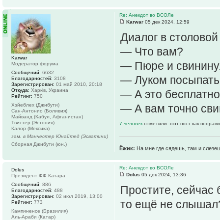
Re: Анекдот во ВСОЛе
Karwar
05 дек 2024, 12:59
Диалог в столовой
— Что вам?
Karwar
— Пюре и свинину
Модератор форума
Сообщений:
6632
— Луком посыпать
Благодарностей:
3108
Зарегистрирован:
01 май 2010, 20:18
Откуда:
Харків, Украина
— А это бесплатн
Рейтинг:
750
Хэйеблех (Джибути)
— А вам точно св
Сан-Антонио (Боливия)
Майванд (Кабул, Афганистан)
Твистер (Эстония)
7 человек
отметили этот пост как понрав
Калор (Мексика)
зам. в Манчестер Юнайтед (Эсватини)
Сборная Джибути (юн.)
Ёжик:
На мне где сядешь, там и слезе
Re: Анекдот во ВСОЛе
Dolus
Dolus
05 дек 2024, 13:36
Президент ФФ Катара
Сообщений:
886
Простите, сейчас б
Благодарностей:
488
Зарегистрирован:
02 июл 2019, 13:00
то ещё не слышал
Рейтинг:
773
Кампиненсе (Бразилия)
Аль-Араби (Катар)