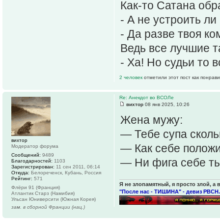
Как-то Сатана обр
- А не устроить л
- Да разве твоя к
Ведь все лучшие т
- Ха! Но судьи то в
2 человек
отметили этот пост как понрав
Re: Анекдот во ВСОЛе
вихтор
08 янв 2025, 10:26
Жена мужу:
— Тебе супа сколь
вихтор
— Как себе положи
Модератор форума
Сообщений:
9489
— Ни фига себе ты
Благодарностей:
1103
Зарегистрирован:
11 сен 2011, 06:14
Откуда:
Белореченск, Кубань, Россия
Рейтинг:
571
Я не злопамятный, я просто злой, а 
Флёри 91 (Франция)
"После нас - ТИШИНА" - девиз РВСН.
Атлантик Старз (Намибия)
Ульсан Юниверсити (Южная Корея)
зам. в сборной Франции (нац.)