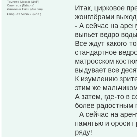
Темпете Мокаф (ЦАР)
Слингерз (Гайана)
Итак, цирковое пр
Линкольн Сити (Англия)
Сборная Англии (мол.)
жонглёрами выход
- А сейчас на аре
выпьет ведро воды
Все ждут какого-то
стандартное ведро
матросском костюм
выдувает все деся
К изумлению зрите
этим же мальчико
А затем, где-то в
более радостным 
- А сейчас на аре
памятью и оросит 
ряду!