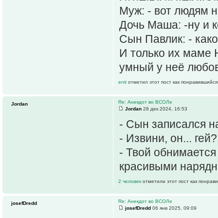
Муж: - вот людям н
Дочь Маша: -ну и к
Сын Павлик: - како
И только их маме 
умный у неё любов
enit
отметил этот пост как понравившийся
Re: Анекдот во ВСОЛе
Jordan
Jordan
28 дек 2024, 16:53
- Сын записался н
- Извини, он... гей
- Твой обнимается
красивыми нарядны
2 человек
отметили этот пост как понрав
Re: Анекдот во ВСОЛе
josefDredd
josefDredd
06 янв 2025, 09:09