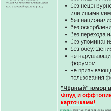
Ульсан Юниверсити (Южная Корея)
без нецензурно
зам. в сборной Франции (нац.)
или иными си
без национали
без оскорблени
без перехода 
без упоминани
без обсуждени
не нарушающие
форумом
не призывающи
пользования 
"Чёрный" юмор в
Флуд и оффтопик 
карточками!
3 человек
отметили этот пост как понрав