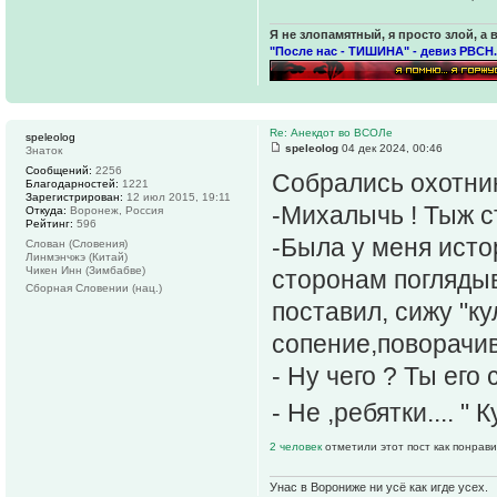
Я не злопамятный, я просто злой, а 
"После нас - ТИШИНА" - девиз РВСН.
Re: Анекдот во ВСОЛе
speleolog
speleolog
04 дек 2024, 00:46
Знаток
Сообщений:
2256
Собрались охотник
Благодарностей:
1221
Зарегистрирован:
12 июл 2015, 19:11
-Михалычь ! Тыж ст
Откуда:
Воронеж, Россия
Рейтинг:
596
-Была у меня истор
Слован (Словения)
Линмэнчжэ (Китай)
Чикен Инн (Зимбабве)
сторонам погляды
Сборная Словении (нац.)
поставил, сижу "ку
сопение,поворачив
- Ну чего ? Ты его
- Не ,ребятки.... 
2 человек
отметили этот пост как понрав
Унас в Ворониже ни усё как игде усех.