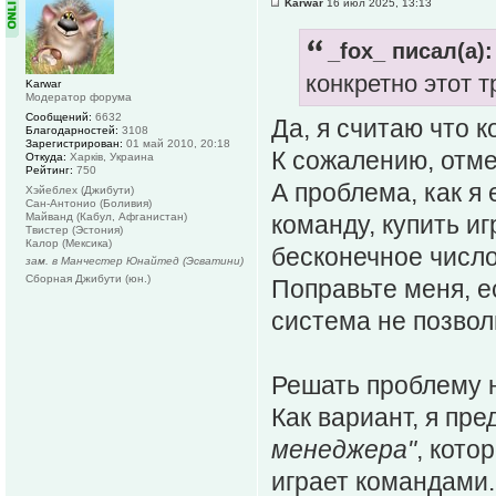
Karwar
16 июл 2025, 13:13
_fox_ писал(а):
конкретно этот 
Karwar
Модератор форума
Сообщений:
6632
Да, я считаю что 
Благодарностей:
3108
Зарегистрирован:
01 май 2010, 20:18
К сожалению, отме
Откуда:
Харків, Украина
Рейтинг:
750
А проблема, как я 
Хэйеблех (Джибути)
Сан-Антонио (Боливия)
Майванд (Кабул, Афганистан)
команду, купить иг
Твистер (Эстония)
Калор (Мексика)
бесконечное число
зам. в Манчестер Юнайтед (Эсватини)
Сборная Джибути (юн.)
Поправьте меня, е
система не позвол
Решать проблему 
Как вариант, я пре
менеджера"
, кото
играет командами.