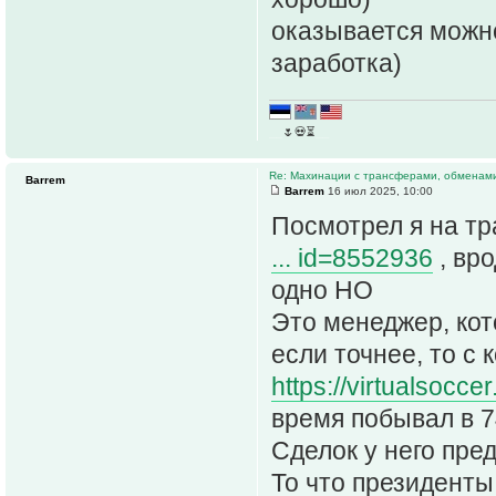
оказывается можно
заработка)
__
🌷💀⏳
__
Re: Махинации с трансферами, обменам
Barrem
Barrem
16 июл 2025, 10:00
Посмотрел я на т
... id=8552936
, вро
одно НО
Это менеджер, кото
если точнее, то с 
https://virtualsoc
время побывал в 7
Сделок у него пре
То что президенты 