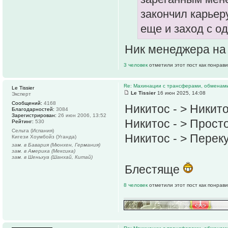
закончил карьер
еще и заход с о
Ник менеджера на
3 человек
отметили этот пост как понрав
Re: Махинации с трансферами, обменам
Le Tissier
Le Tissier
16 июн 2025, 14:08
Эксперт
Сообщений:
4168
Никитос - > Никит
Благодарностей:
3084
Зарегистрирован:
26 июн 2006, 13:52
Никитос - > Прост
Рейтинг:
530
Сельта (Испания)
Никитос - > Перек
Кигези Хоумбойз (Уганда)
зам. в Бавария (Мюнхен, Германия)
зам. в Америка (Мексика)
зам. в Шеньхуа (Шанхай, Китай)
Блестяще
8 человек
отметили этот пост как понрав