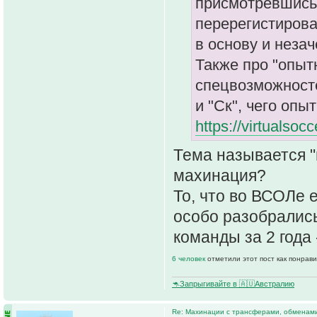
присмотревшись 
перерегистирова
в основу и неза
Также про "опыт
спецвозможносте
и "Ск", чего опы
https://virtualso
Тема называется "
махинация?
То, что во ВСОЛе 
особо разобрались 
команды за 2 года 
6 человек
отметили этот пост как понрав
🦘Запрыгивайте в 🇦🇺Австралию
Re: Махинации с трансферами, обменам