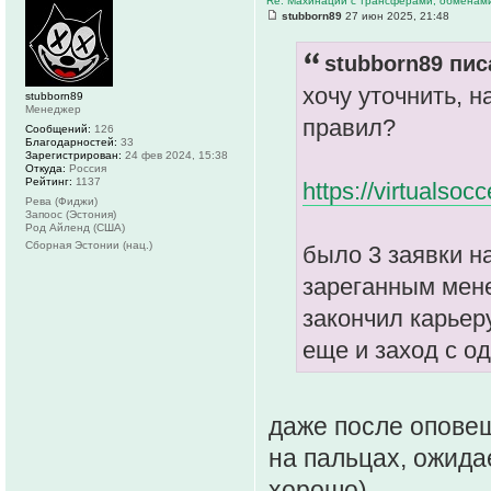
Re: Махинации с трансферами, обменам
stubborn89
27 июн 2025, 21:48
stubborn89 пис
хочу уточнить, 
stubborn89
Менеджер
правил?
Сообщений:
126
Благодарностей:
33
Зарегистрирован:
24 фев 2024, 15:38
Откуда:
Россия
Рейтинг:
1137
https://virtualsocc
Рева (Фиджи)
Запоос (Эстония)
Род Айленд (США)
Сборная Эстонии (нац.)
было 3 заявки н
зареганным мен
закончил карьер
еще и заход с о
даже после оповещ
на пальцах, ожида
хорошо)