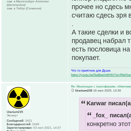
зам. в Массельбург Атлетик
прочее но сдесь м
(Шотландия)
зам. в Табор (Словения)
считаю сдесь зря в
.
А такие сделки и 
продавец набрал то
есть пословица на
покупает.
Что то приятное для Души.
https://youtu.be/5taBqemMVKI?si=PAdY
Re: Махинации с трансферами, обменам
Uranium235
16 июл 2025, 13:30
Karwar писал(а
Uranium235
_fox_ писал(а
Эксперт
Сообщений:
3421
конкретно это
Благодарностей:
2449
Зарегистрирован:
03 июл 2021, 14:07