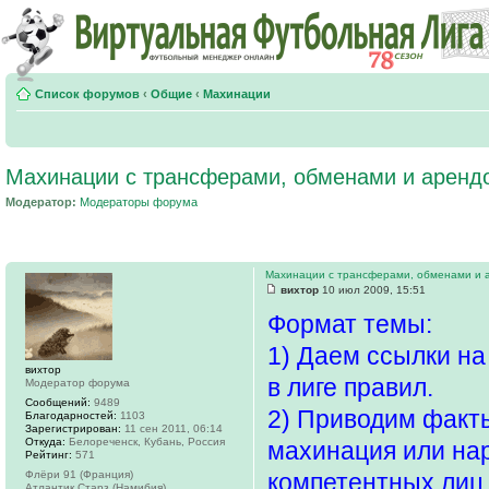
Список форумов
‹
Общие
‹
Махинации
Махинации с трансферами, обменами и аренд
Модератор:
Модераторы форума
Махинации с трансферами, обменами и 
вихтор
10 июл 2009, 15:51
Формат темы:
1) Даем ссылки н
вихтор
в лиге правил.
Модератор форума
Сообщений:
9489
2) Приводим факты
Благодарностей:
1103
Зарегистрирован:
11 сен 2011, 06:14
Откуда:
Белореченск, Кубань, Россия
махинация или нар
Рейтинг:
571
Флёри 91 (Франция)
компетентных лиц
Атлантик Старз (Намибия)