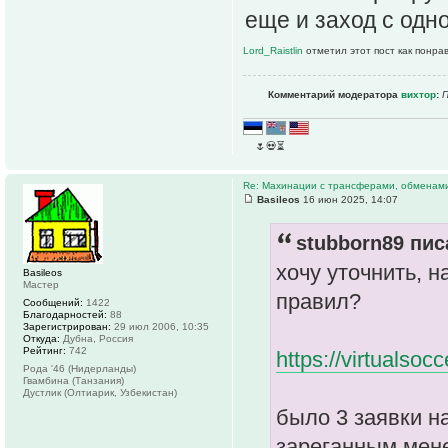
еще и заход с одн
Lord_Raistlin
отметил этот пост как понра
Комментарий модератора
вихтор
:
П
__
🌷💀⏳
__
Re: Махинации с трансферами, обменам
Basileos
16 июн 2025, 14:07
stubborn89 пис
хочу уточнить, 
Basileos
Мастер
правил?
Сообщений:
1422
Благодарностей:
88
Зарегистрирован:
29 июл 2006, 10:35
Откуда:
Дубна, Россия
Рейтинг:
742
https://virtualsocc
Рода '46 (Нидерланды)
Гвамбина (Танзания)
Дустлик (Олтиарик, Узбекистан)
было 3 заявки н
зареганным мен