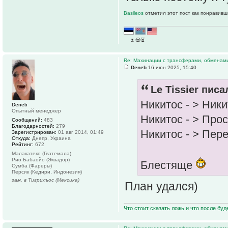
Basileos
отметил этот пост как понравивш
__
🌷💀⏳
__
Re: Махинации с трансферами, обменам
Deneb
16 июн 2025, 15:40
Le Tissier писа
Никитос - > Ник
Deneb
Опытный менеджер
Никитос - > Прос
Сообщений:
483
Благодарностей:
279
Никитос - > Пер
Зарегистрирован:
01 авг 2014, 01:49
Откуда:
Днепр, Украина
Рейтинг:
672
Малакатеко (Гватемала)
Рио Бабаойо (Эквадор)
Блестяще
Сумба (Фареры)
Персик (Кедири, Индонезия)
зам. в Тигрильос (Мексика)
План удался)
Что стоит сказать ложь и что после буд