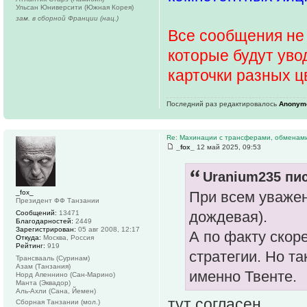
Ульсан Юниверсити (Южная Корея)
зам. в сборной Франции (нац.)
Все сообщения не 
которые будут уво
карточки разных ц
Последний раз редактировалось
Anonym
Re: Махинации с трансферами, обменам
_fox_
12 май 2025, 09:53
Uranium235 пис
_fox_
При всем уважен
Президент ФФ Танзании
дождевая).
Сообщений:
13471
Благодарностей:
2449
Зарегистрирован:
05 авг 2008, 12:17
А по факту скоре
Откуда:
Москва, Россия
Рейтинг:
919
стратегии. Но т
Трансвааль (Суринам)
Азам (Танзания)
именно Твенте.
Норд Апеннино (Сан-Марино)
Манта (Эквадор)
Аль-Ахли (Сана, Йемен)
тут согласен.
Сборная Танзании (мол.)