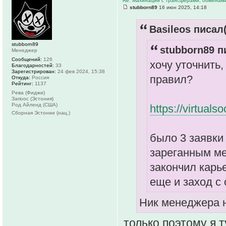
Re: Махинации с трансферами, обменам
stubborn89
16 июн 2025, 14:18
Basileos писал(
stubborn89
stubborn89 п
Менеджер
Сообщений:
126
хочу уточнить
Благодарностей:
33
Зарегистрирован:
24 фев 2024, 15:38
правил?
Откуда:
Россия
Рейтинг:
1137
Рева (Фиджи)
Запоос (Эстония)
Род Айленд (США)
https://virtuals
Сборная Эстонии (нац.)
было 3 заявки
зареганным м
закончил карь
еще и заход с
Ник менеджера н
только поэтому я т