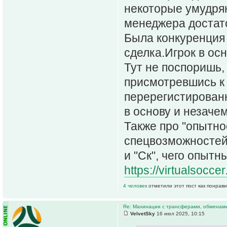
некоторые умудряю
менеджера достато
Была конкуренция 
сделка.Игрок в осн
Тут не поспоришь, 
присмотревшись к 
перерегистированн
в основу и незаче
Также про "опытно
спецвозможностей,
и "Ск", чего опытн
https://virtualsocc
4 человек
отметили этот пост как понрав
Re: Махинации с трансферами, обменам
VelvetSky
16 июл 2025, 10:15