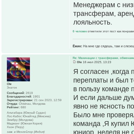
Менеджерам с низк
трансферам, аренд
лояльность.
6 человек
отметили этот пост как понрав
Ёжик:
На мне где сядешь, там и слезе
Re: Махинации с трансферами, обменам
Ole
16 июл 2025, 13:23
Я согласен ,когда 
переплаты и был то
Ole
в пользу команде 
Знаток
Сообщений:
2619
И если дальше дум
Благодарностей:
1901
Зарегистрирован:
21 сен 2023, 12:59
Откуда:
Chisinau, Молдова
явно не ясность п
Рейтинг:
680
Альтабара (Южный Судан)
Было мне проверя
Лос-Кабос Юнайтед (Мексика)
Зимбру (Молдова)
команда ,Я купил
Маджанг (Южная Корея)
Хаэн (Перу)
юниор ,неделя не 
зам. в Менгейлор (Индия)