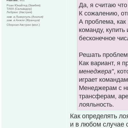
Рейтинг:
902
Да, я считаю что
Роан Юнайтед (Замбия)
ТАКА (Сальвадор)
К сожалению, от
Лебринг (Австрия)
зам. в Ливерпуль (Англия)
А проблема, как 
зам. в Анжле (Франция)
Сборная Австрии (мол.)
команду, купить 
бесконечное чис
Решать проблему
Как вариант, я п
менеджера"
, ко
играет командам
Менеджерам с ни
трансферам, аре
лояльность.
Как определять ло
и в любом случае