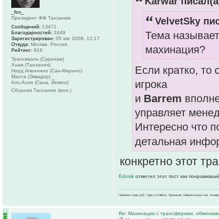
Karwar писал(а
_fox_
Президент ФФ Танзании
VelvetSky пис
Сообщений:
13471
Тема называет
Благодарностей:
2449
Зарегистрирован:
05 авг 2008, 12:17
Откуда:
Москва, Россия
махинация?
Рейтинг:
919
Трансвааль (Суринам)
Азам (Танзания)
Если кратко, то
Норд Апеннино (Сан-Марино)
Манта (Эквадор)
игрока
Аль-Ахли (Сана, Йемен)
Сборная Танзании (мол.)
и
Barrem
вполне
управляет менед
Интересно что по
детальная инфо
конкретно этот тр
Edosik
отметил этот пост как понравивши
Чемпион стран (12): Теркс и Кайкос, Бразилия, Сейшельские о-ва, Алжир
Re: Махинации с трансферами, обменам