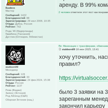
аренду. В 99% ком
Basileos
Мастер
2 человек
отметили этот пост как понрав
Сообщений:
1422
Благодарностей:
88
Зарегистрирован:
29 июл 2006, 10:35
Откуда:
Дубна, Россия
Рейтинг:
742
Рода '46 (Нидерланды)
Гвамбина (Танзания)
Дустлик (Олтиарик, Узбекистан)
Re: Махинации с трансферами, обменам
stubborn89
16 июн 2025, 13:41
хочу уточнить, на
правил?
stubborn89
Менеджер
Сообщений:
126
https://virtualsoccer
Благодарностей:
33
Зарегистрирован:
24 фев 2024, 15:38
Откуда:
Россия
Рейтинг:
1137
Рева (Фиджи)
было 3 заявки на 
Запоос (Эстония)
Род Айленд (США)
зареганным менед
Сборная Эстонии (нац.)
закончил карьеру