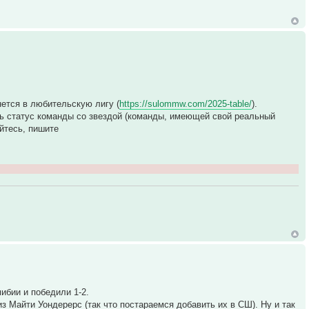
нется в любительскую лигу (
https://sulommw.com/2025-table/
).
ть статус команды со звездой (команды, имеющей свой реальный
яйтесь, пишите
ибии и победили 1-2.
из Майти Уондерерс (так что постараемся добавить их в СШ). Ну и так