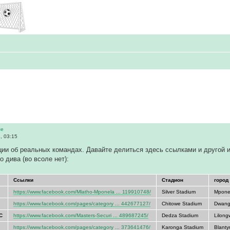
ле
, 03:15
ии об реальных командах. Давайте делиться здесь ссылками и другой 
 дива (во всоле нет):
Ссылки
Стадион
город
https://www.facebook.com/Mlatho-Mponela ... 119910748/
Silver Stadium
Mpone
https://www.facebook.com/pages/category ... 442677127/
Chitowe Stadium
Dwan
FC
https://www.facebook.com/Masters-Securi ... 489687245/
Dedza Stadium
Lilon
https://www.facebook.com/pages/category ... 373641476/
Karonga Stadium
Blanty