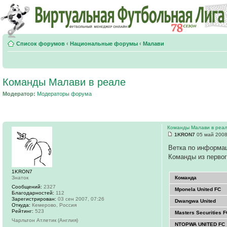
Список форумов
‹
Национальные форумы
‹
Малави
Команды Малави в реале
Модератор:
Модераторы форума
Команды Малави в реа
1KRON7
05 май 2008
Ветка по информац
Команды из первого
1KRON7
Знаток
Команда
Сообщений:
2327
Mponela United FC
Благодарностей:
112
Зарегистрирован:
03 сен 2007, 07:26
Dwangwa United
Откуда:
Кемерово, Россия
Рейтинг:
523
Masters Securities 
Чарльтон Атлетик (Англия)
NTOPWA UNITED FC