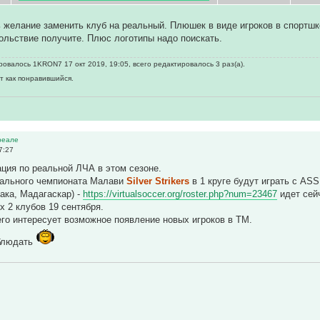
ь желание заменить клуб на реальный. Плюшек в виде игроков в спортшко
ольствие получите. Плюс логотипы надо поискать.
овалось 1KRON7 17 окт 2019, 19:05, всего редактировалось 3 раз(а).
т как понравившийся.
реале
7:27
ция по реальной ЛЧА в этом сезоне.
ального чемпионата Малави
Silver Strikers
в 1 круге будут играть с ASS
ака, Мадагаскар) -
https://virtualsoccer.org/roster.php?num=23467
идет сей
х 2 клубов 19 сентября.
го интересует возможное появление новых игроков в ТМ.
блюдать