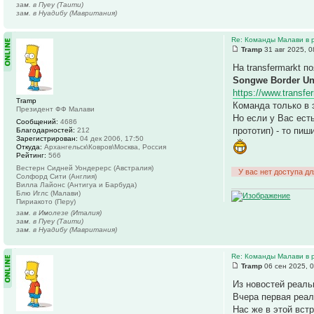
зам. в Пуеу (Таити)
зам. в Нуадибу (Мавритания)
Re: Команды Малави в 
Tramp
31 авг 2025, 0
На transfermarkt 
Songwe Border Un
https://www.transfe
Tramp
Команда только в 
Президент ФФ Малави
Но если у Вас ест
Сообщений:
4686
прототип) - то пиш
Благодарностей:
212
Зарегистрирован:
04 дек 2006, 17:50
Откуда:
Архангельск\Ковров\Москва, Россия
Рейтинг:
566
Вестерн Сидней Уондерерс (Австралия)
У вас нет доступа д
Солфорд Сити (Англия)
Вилла Лайонс (Антигуа и Барбуда)
Блю Иглс (Малави)
Пириакото (Перу)
зам. в Имолезе (Италия)
зам. в Пуеу (Таити)
зам. в Нуадибу (Мавритания)
Re: Команды Малави в 
Tramp
06 сен 2025, 
Из новостей реал
Вчера первая реал
Нас же в этой встр