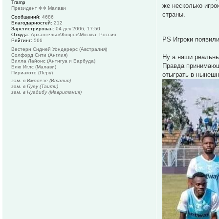
Tramp
же несколько игро
Президент ФФ Малави
страны.
Сообщений:
4686
Благодарностей:
212
Зарегистрирован:
04 дек 2006, 17:50
Откуда:
Архангельск\Ковров\Москва, Россия
PS Игроки появил
Рейтинг:
566
Вестерн Сидней Уондерерс (Австралия)
Солфорд Сити (Англия)
Ну а наши реальны
Вилла Лайонс (Антигуа и Барбуда)
Правда принимающа
Блю Иглс (Малави)
Пириакото (Перу)
отыграть в нынеш
зам. в Имолезе (Италия)
зам. в Пуеу (Таити)
зам. в Нуадибу (Мавритания)