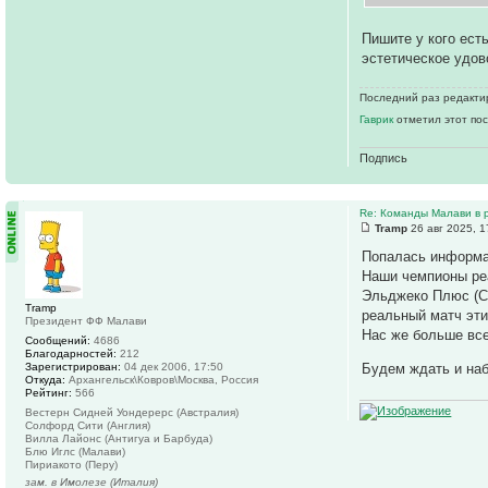
Пишите у кого ест
эстетическое удов
Последний раз редактир
Гаврик
отметил этот пос
Подпись
Re: Команды Малави в 
Tramp
26 авг 2025, 1
Попалась информа
Наши чемпионы ре
Эльджеко Плюс (С
Tramp
реальный матч эти
Президент ФФ Малави
Нас же больше все
Сообщений:
4686
Благодарностей:
212
Зарегистрирован:
04 дек 2006, 17:50
Будем ждать и на
Откуда:
Архангельск\Ковров\Москва, Россия
Рейтинг:
566
Вестерн Сидней Уондерерс (Австралия)
Солфорд Сити (Англия)
Вилла Лайонс (Антигуа и Барбуда)
Блю Иглс (Малави)
Пириакото (Перу)
зам. в Имолезе (Италия)