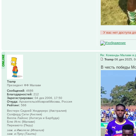
У вас нет доступа д
Re: Команды Малави в 
Tramp
06 дек 2025, 0
В честь победы Мо
Tramp
Президент ФФ Малави
Сообщений:
4686
Благодарностей:
212
Зарегистрирован:
04 дек 2006, 17:50
Откуда:
Архангельск\Ковров\Москва, Россия
Рейтинг:
566
Вестерн Сидней Уондерерс (Австралия)
Солфорд Сити (Англия)
Вилла Лайонс (Антигуа и Барбуда)
Блю Иглс (Малави)
Пириакото (Перу)
зам. в Имолезе (Италия)
зам. в Пуеу (Таити)