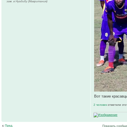
зам. в Нуадибу (Мавритания)
Вот такие красавц
2 человек
отметили это
Пред.
Показать сообще