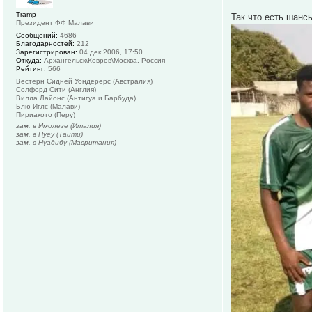
Tramp
Так что есть шанс
Президент ФФ Малави
Сообщений:
4686
Благодарностей:
212
Зарегистрирован:
04 дек 2006, 17:50
Откуда:
Архангельск\Ковров\Москва, Россия
Рейтинг:
566
Вестерн Сидней Уондерерс (Австралия)
Солфорд Сити (Англия)
Вилла Лайонс (Антигуа и Барбуда)
Блю Иглс (Малави)
Пириакото (Перу)
зам. в Имолезе (Италия)
зам. в Пуеу (Таити)
зам. в Нуадибу (Мавритания)