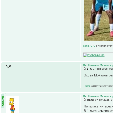
sonic7070
отметил этот
Re: Команды Малави в 
S_G
S_G
07 сен 2025, 03
Эх, за Мойалов ре
Tramp
отметил этот пос
Re: Команды Малави в 
Tramp
07 окт 2025, 0
Попалась интерес
В 1 лиге чемпиона