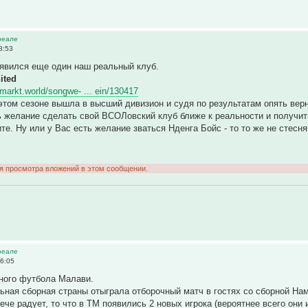
реале
8:53
появился еще один наш реальный клуб.
ited
rmarkt.world/songwe- ... ein/130417
этом сезоне вышла в высший дивизион и судя по результатам опять вер
ь желание сделать свой ВСОЛовский клуб ближе к реальности и получи
ите. Ну или у Вас есть желание зваться Нденга Бойс - то то же не стесн
ля просмотра вложений в этом сообщении.
реале
06:05
ьного футбола Малави.
ьная сборная страны отыграла отборочный матч в гостях со сборной Нам
ече радует, то что в ТМ появились 2 новых игрока (вероятнее всего они 