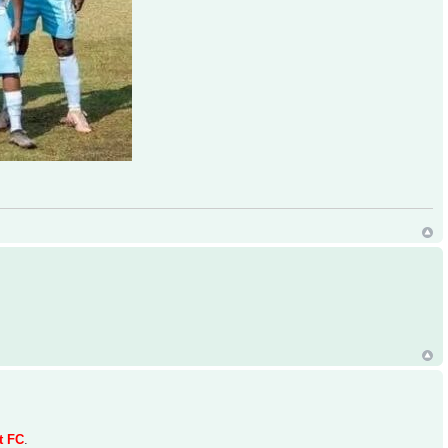
t FC
.