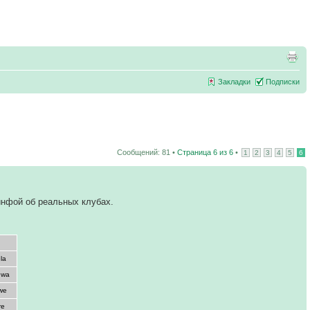
Закладки
Подписки
Сообщений: 81 •
Страница
6
из
6
•
1
2
3
4
5
6
инфой об реальных клубах.
la
gwa
gwe
re