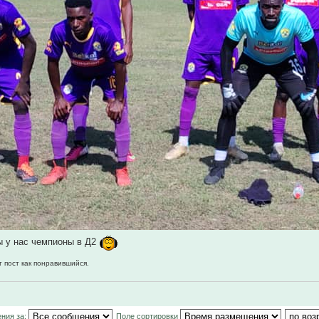
ы у нас чемпионы в Д2
т пост как понравившийся.
ния за:
Поле сортировки