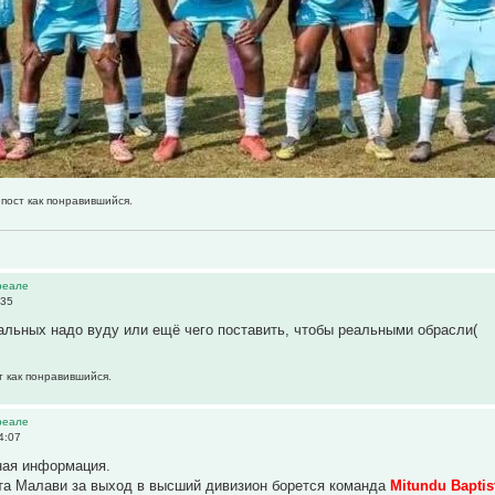
 пост как понравившийся.
реале
:35
альных надо вуду или ещё чего поставить, чтобы реальными обрасли(
т как понравившийся.
реале
4:07
ная информация.
та Малави за выход в высший дивизион борется команда
Mitundu Baptis