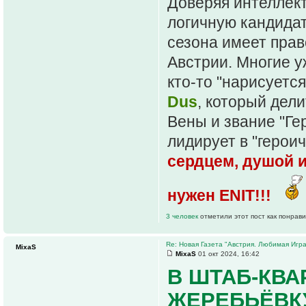
Доверяя интеллект
логичную кандида
сезона имеет прав
Австрии. Многие у
кто-то "нарисуется
Dus
, который дели
Вены и звание "Ге
лидирует в "герои
сердцем, душой 
нужен ENIT!!!
3 человек
отметили этот пост как понрав
Re: Новая Газета "Австрия. Любимая Игра
MixaS
MixaS
01 окт 2024, 16:42
В ШТАБ-КВА
ЖЕРЕБЬЁВК