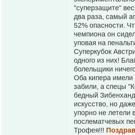
"суперзащите" весь
два раза, самый а
52% опасности. Чт
чемпиона он сидел 
уповая на пенальт
Суперкубок Австри
одного из них! Бл
болельщики ничего
Оба кипера имели 
забили, а спецы "
бедный Зибенхандл
искусство, но даже
упорно не летели в
послематчевых пен
Трофея!!!
Поздрав