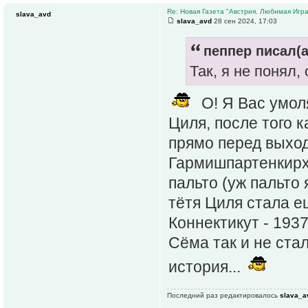
Re: Новая Газета "Австрия. Любимая Игра
slava_avd
slava_avd
28 сен 2024, 17:03
пеппер писал(а
Так, я не понял,
О! Я Вас умол
Циля, после того к
прямо перед выход
Гармишпартенкирх
пальто (уж пальто 
тётя Циля стала е
Коннектикут - 1937
Сёма так и не ста
история...
Последний раз редактировалось
slava_a