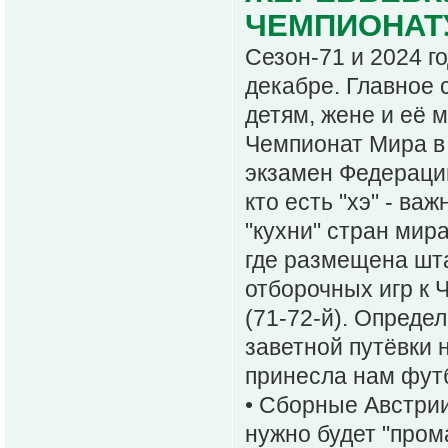
ЧЕМПИОНАТУ
Сезон-71 и 2024 г
декабре. Главное 
детям, жене и её ма
Чемпионат Мира в 
экзамен Федераций
кто есть "хэ" - в
"кухни" стран мир
где размещена шт
отборочных игр к 
(71-72-й). Опреде
заветной путёвки 
принесла нам фут
• Сборные Австри
нужно будет "пром