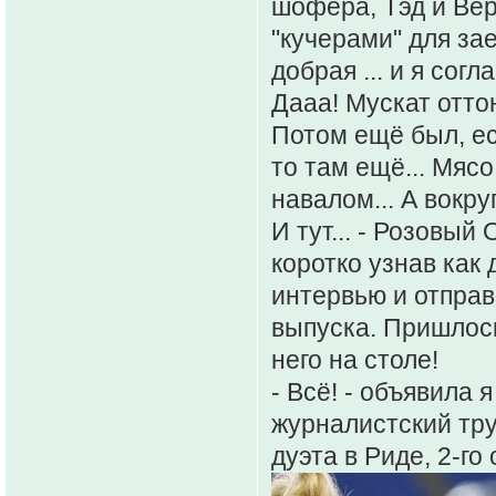
шофёра, Тэд и Ве
"кучерами" для зае
добрая ... и я сог
Дааа! Мускат оттон
Потом ещё был, ес
то там ещё... Мясо
навалом... А вокру
И тут... - Розовы
коротко узнав как
интервью и отправ
выпуска. Пришлось
него на столе!
- Всё! - объявила
журналистский труд
дуэта в Риде, 2-го 