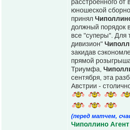
расстроенного от 
юношеской сборно
принял
Чиполлин
должный порядок в
все "суперы". Для
дивизион"
Чипол
закидав сэкономл
прямой розыгрыша 
Триумфа,
Чиполл
сентября, эта раз
Австрии - столичн
(перед матчем, сч
Чиполлино Агент 