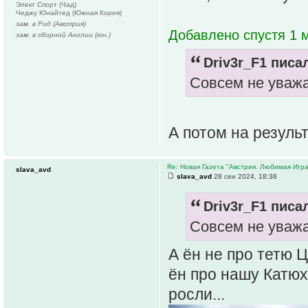
Элект Спорт (Чад)
Чеджу Юнайтед (Южная Корея)
зам. в Рид (Австрия)
Добавлено спустя 1 м
зам. в сборной Англии (юн.)
Driv3r_F1 писал
Совсем не уважа
А потом на резул
Re: Новая Газета "Австрия. Любимая Игра
slava_avd
slava_avd
28 сен 2024, 18:38
Driv3r_F1 писал
Совсем не уважа
А ён не про тетю 
ён про нашу Катюх
росли...