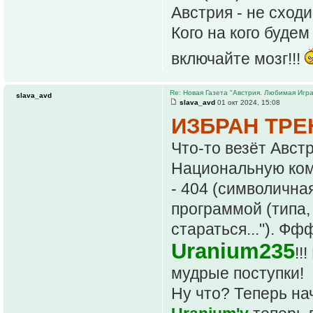
Австрия - не сходи
Кого на кого будем
включайте мозг!!!
Re: Новая Газета "Австрия. Любимая Игра
slava_avd
slava_avd
01 окт 2024, 15:08
ИЗБРАН ТР
Что-то везёт Австр
Национальную ком
- 404 (символична
программой (типа, 
стараться..."). Ф
Uranium235
!!
мудрые поступки!
Ну что? Теперь на