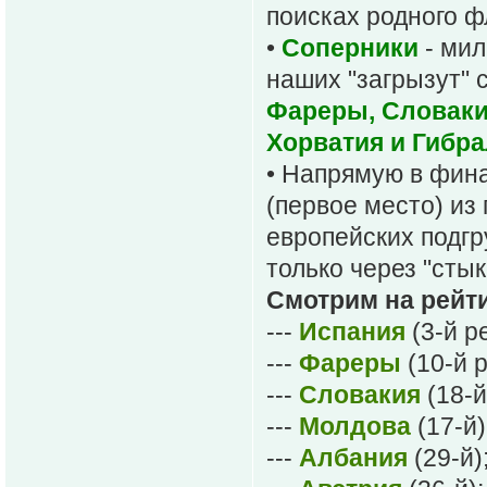
поисках родного ф
•
Соперники
- мил
наших "загрызут" 
Фареры, Словаки
Хорватия и Гибр
• Напрямую в фин
(первое место) из
европейских подгру
только через "сты
Смотрим на рейт
---
Испания
(3-й р
---
Фареры
(10-й р
---
Словакия
(18-й
---
Молдова
(17-й)
---
Албания
(29-й)