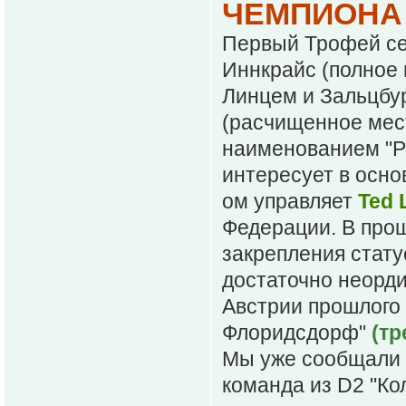
ЧЕМПИОНА
Первый Трофей сез
Иннкрайс (полное 
Линцем и Зальцбург
(расчищенное мес
наименованием "Р
интересует в осно
ом управляет
Ted 
Федерации. В про
закрепления стату
достаточно неорд
Австрии прошлого 
Флоридсдорф"
(тр
Мы уже сообщали ч
команда из D2 "Ко