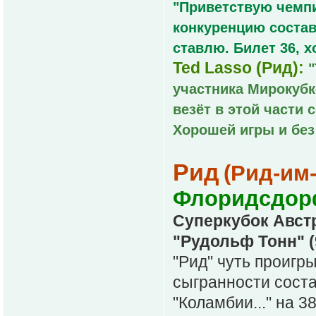
"Приветствую чемпи
конкуренцию состав
ставлю. Билет 36, 
Ted Lasso (Рид):
участника Мирокубк
везёт в этой части 
Хорошей игры и без
Рид
(Рид-им
Флоридсдорф
Суперкубок Австр
"Рудольф Тонн" (9
"Рид" чуть проигр
сыгранности соста
"Коламбии..." на 3