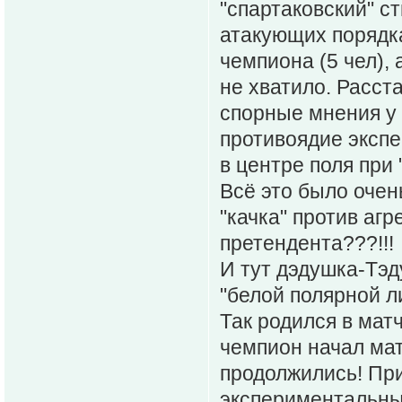
"спартаковский" ст
атакующих порядка
чемпиона (5 чел),
не хватило. Расст
спорные мнения у
противоядие экспе
в центре поля при
Всё это было очень
"качка" против агр
претендента???!!!
И тут дэдушка-Тэ
"белой полярной ли
Так родился в матч
чемпион начал матч
продолжились! Пр
экспериментальным