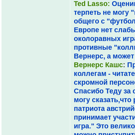
Ted Lasso:
Оценив
терпеть не могу 
общего с "футболо
Европе нет слабы
околоравных играх
противные "колли
Вернерс, а может
Вернерс Кашс
:
Пр
коллегам - читат
скромной персоне
Спасибо Теду за 
могу сказать,что
патриота австрий
принимает участи
игра." Это велик
можно приступить