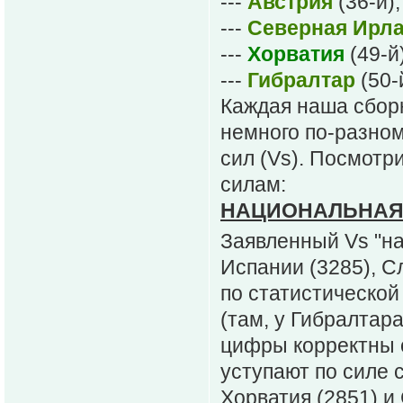
---
Австрия
(36-й);
---
Северная Ирл
---
Хорватия
(49-й
---
Гибралтар
(50-
Каждая наша сбор
немного по-разном
сил (Vs). Посмотри
силам:
НАЦИОНАЛЬНАЯ С
Заявленный Vs "на
Испании (3285), С
по статистической 
(там, у Гибралтара
цифры корректны о
уступают по силе 
Хорватия (2851) и