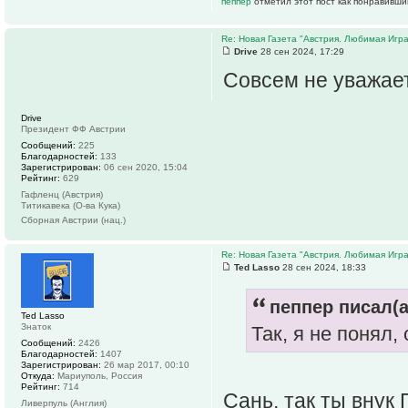
пеппер
отметил этот пост как понравивши
Re: Новая Газета "Австрия. Любимая Игра
Drive
28 сен 2024, 17:29
Совсем не уважает
Drive
Президент ФФ Австрии
Сообщений:
225
Благодарностей:
133
Зарегистрирован:
06 сен 2020, 15:04
Рейтинг:
629
Гафленц (Австрия)
Титикавека (О-ва Кука)
Сборная Австрии (нац.)
Re: Новая Газета "Австрия. Любимая Игра
Ted Lasso
28 сен 2024, 18:33
пеппер писал(а
Ted Lasso
Знаток
Так, я не понял,
Сообщений:
2426
Благодарностей:
1407
Зарегистрирован:
26 мар 2017, 00:10
Откуда:
Мариуполь, Россия
Рейтинг:
714
Сань, так ты внук
Ливерпуль (Англия)