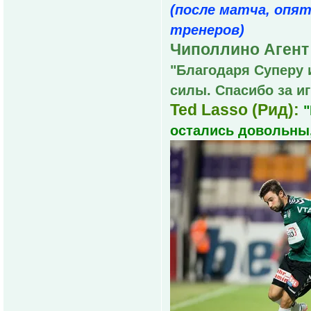
(после матча, опя
тренеров)
Чиполлино Агент 
"Благодаря Суперу 
силы. Спасибо за иг
Ted Lasso (Рид):
"
остались довольны,