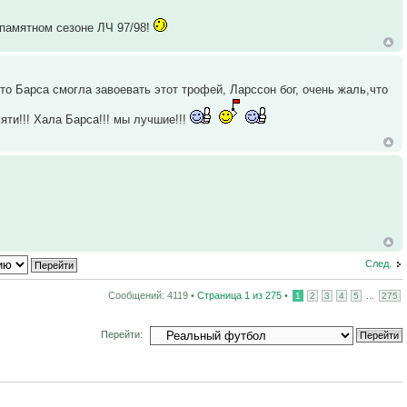
памятном сезоне ЛЧ 97/98!
о Барса смогла завоевать этот трофей, Ларссон бог, очень жаль,что
яти!!! Хала Барса!!! мы лучшие!!!
След.
Сообщений: 4119 •
Страница
1
из
275
•
...
1
2
3
4
5
275
Перейти: