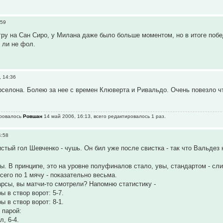
:59
ру на Сан Сиро, у Милана даже было больше моментом, но в итоге побе
 ли не фол.
, 14:36
селона. Болею за нее с времен Клюверта и Ривальдо. Очень повезло чт
ировалось
Ровшан
14 май 2006, 16:13, всего редактировалось 1 раз.
4:58
стый гол Шевченко - чушь. Он бил уже после свистка - так что Вальдез 
ы. В принципе, это на уровне полуфиналов стало, увы, стандартом - сл
сего по 1 мячу - показательно весьма.
арсы, вы матчи-то смотрели? Напомню статистику -
 в створ ворот: 5-7.
 в створ ворот: 8-1.
 парой:
, 6-4.