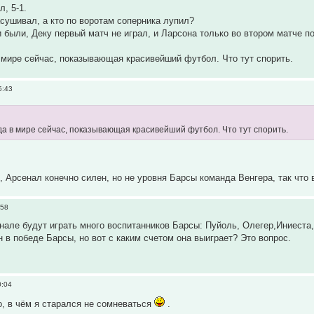
, 5-1.
засушивал, а кто по воротам соперника лупил?
 были, Деку первый матч не играл, и Ларсона только во втором матче п
мире сейчас, показывающая красивейший футбол. Что тут спорить.
5:43
а в мире сейчас, показывающая красивейший футбол. Что тут спорить.
, Арсенал конечно силен, но не уровня Барсы команда Венгера, так что
:58
нале будут играть много воспитанников Барсы: Пуйоль, Олегер,Иниеста
н в победе Барсы, но вот с каким счетом она выиграет? Это вопрос.
0:04
о, в чём я старался не сомневаться
.