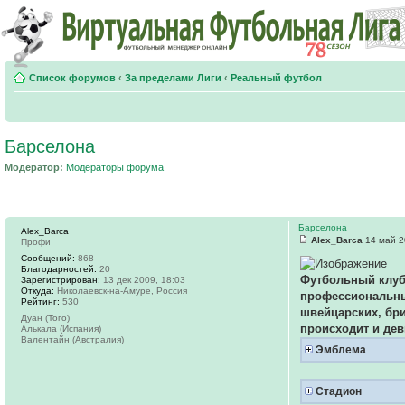
Список форумов
‹
За пределами Лиги
‹
Реальный футбол
Барселона
Модератор:
Модераторы форума
Барселона
Alex_Barca
Alex_Barca
14 май 2
Профи
Сообщений:
868
Благодарностей:
20
Футбольный клуб «
Зарегистрирован:
13 дек 2009, 18:03
Откуда:
Николаевск-на-Амуре, Россия
профессиональный
Рейтинг:
530
швейцарских, бри
Дуан (Того)
происходит и дев
Алькала (Испания)
Валентайн (Австралия)
Эмблема
Стадион