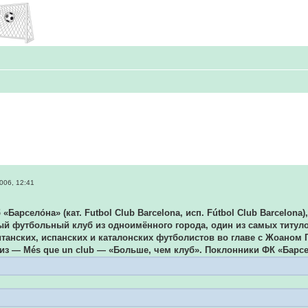
006, 12:41
Барсело́на» (кат. Futbol Club Barcelona, исп. Fútbol Club Barcelona),
 футбольный клуб из одноимённого города, один из самых титулов
танских, испанских и каталонских футболистов во главе с Жоаном 
из — Més que un club — «Больше, чем клуб». Поклонники ФК «Барсел