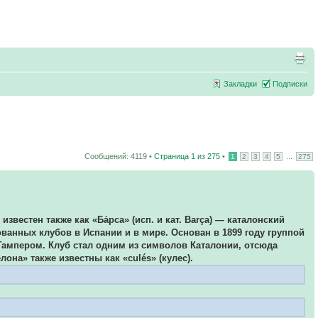
Закладки
Подписки
Сообщений: 4119 •
Страница
1
из
275
•
...
1
2
3
4
5
275
 известен также как «Ба́рса» (исп. и кат. Barça) — каталонский
анных клубов в Испании и в мире. Основан в 1899 году группой
Гампером. Клуб стал одним из символов Каталонии, отсюда
она» также известны как «culés» (кулес).