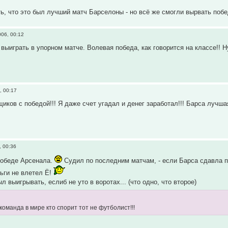
ь, что это был лучший матч Барселоны - но всё же смогли вырвать поб
06, 00:12
выиграть в упорном матче. Волевая победа, как говорится на классе!! Н
, 00:17
иков с победой!!! Я даже счет угадал и денег заработал!!! Барса лучшая
, 00:36
победе Арсенала.
Судил по последним матчам, - если Барса сдавла по
ьги не влетел Ё!
л выигрывать, еслиб не уто в воротах... (что одно, что второе)
оманда в мире кто спорит тот не футболист!!!