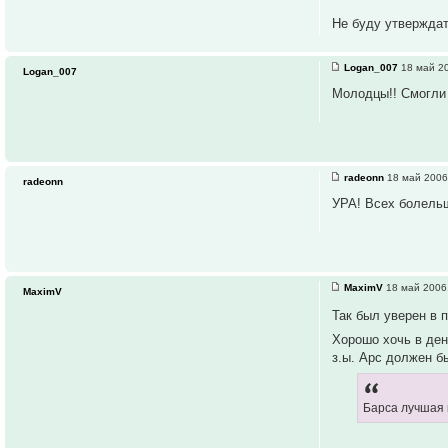
Не буду утверждат
Logan_007
18 май 20
Logan_007
Молодцы!! Смогли 
radeonn
18 май 2006
radeonn
УРА! Всех болельщ
MaximV
18 май 2006
MaximV
Так был уверен в 
Хорошо хочь в ден
з.ы. Арс должен бы
Барса лучшая к