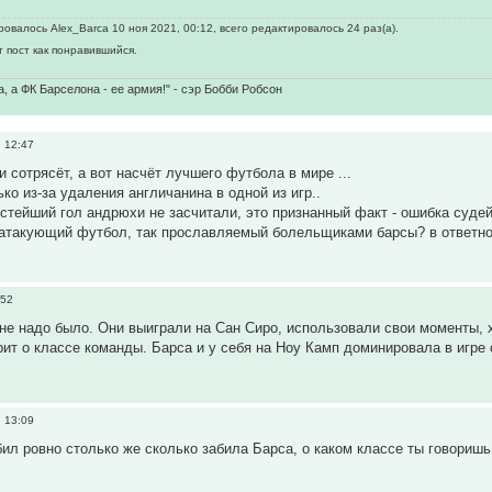
овалось Alex_Barca 10 ноя 2021, 00:12, всего редактировалось 24 раз(а).
т пост как понравившийся.
а, а ФК Барселона - ее армия!" - сэр Бобби Робсон
 12:47
 сотрясёт, а вот насчёт лучшего футбола в мире ...
ко из-за удаления англичанина в одной из игр..
стейший гол андрюхи не засчитали, это признанный факт - ошибка судей
 атакующий футбол, так прославляемый болельщиками барсы? в ответно
:52
не надо было. Они выиграли на Сан Сиро, использовали свои моменты, х
рит о классе команды. Барса и у себя на Ноу Камп доминировала в игре
 13:09
бил ровно столько же сколько забила Барса, о каком классе ты говоришь