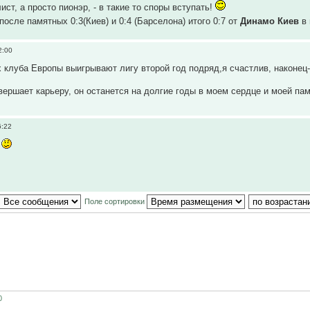
ст, а просто пионэр, - в такие то споры вступать!
после памятных 0:3(Киев) и 0:4 (Барселона) итого 0:7 от
Динамо Киев
в 
2:00
клуба Европы выигрывают лигу второй год подряд,я счастлив, наконец-т
вершает карьеру, он останется на долгие годы в моем сердце и моей пам
6:22
ы
Поле сортировки
0