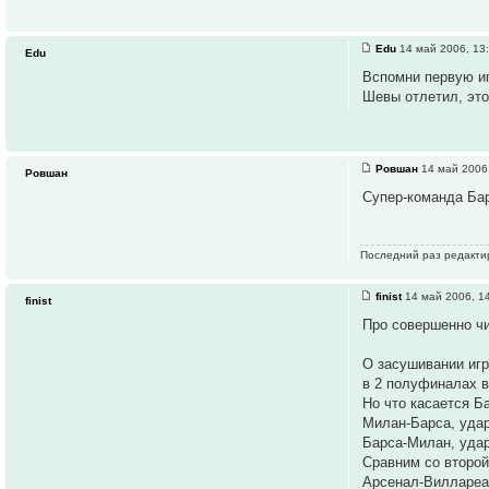
Edu
14 май 2006, 13
Edu
Вспомни первую иг
Шевы отлетил, это
Ровшан
14 май 2006
Ровшан
Супер-команда Бар
Последний раз редакт
finist
14 май 2006, 1
finist
Про совершенно чи
О засушивании игр
в 2 полуфиналах в
Но что касается Б
Милан-Барса, удары
Барса-Милан, удары
Сравним со второй
Арсенал-Виллареал