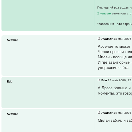
Последний раз редактир
2 человек
отметили это
"Каталония - это стран
Avathar
14 май 2006,
Avathar
Арсенал то может и
Челси прошли толь
Милан - вообще чи
И где авантюрный
удержание счёта..
Edu
14 май 2006, 12
Edu
А Брасе больше и 
моменты, это гово
Avathar
14 май 2006,
Avathar
Милан забил, и за