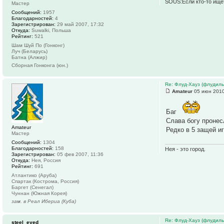
SOUS:Если кто-то ищет
Мастер
Сообщений:
1957
Благодарностей:
4
Зарегистрирован:
29 май 2007, 17:32
Откуда:
Suwalki, Польша
Рейтинг:
521
Шам Шуй По (Гонконг)
Луч (Беларусь)
Батна (Алжир)
Сборная Гонконга (юн.)
Re: Флуд-Хауз (флудил
Amateur
05 июн 2010
Баг
Слава богу пронес
Amateur
Редко в 5 защей и
Мастер
Сообщений:
1304
Благодарностей:
158
Нея - это город.
Зарегистрирован:
05 фев 2007, 11:36
Откуда:
Нея, Россия
Рейтинг:
691
Атлантико (Аруба)
Спартак (Кострома, Россия)
Баргет (Сенегал)
Чуннан (Южная Корея)
зам. в Реал Ибериа (Куба)
Re: Флуд-Хауз (флудил
steel_eyed