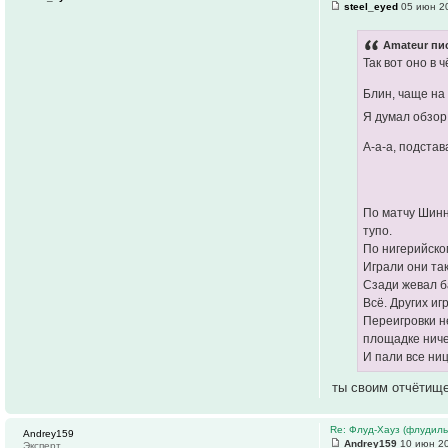
steel_eyed
05 июн 20
Amateur пис
Так вот оно в ч
Блин, чаще на
Я думал обзор
А-а-а, подста
По матчу Шинни
тупо.
По нигерийском
Играли они та
Сзади жевал б
Всё. Других иг
Переигровки н
площадке ниче
И пали все ниц.
ты своим отчётище
Re: Флуд-Хауз (флудил
Andrey159
Andrey159
10 июн 20
Эксперт