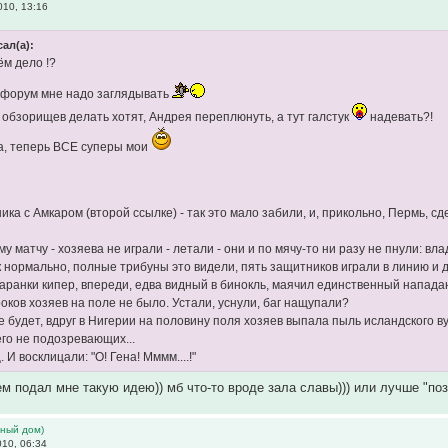
10, 13:16
ал(а):
ём дело !?
 форум мне надо заглядывать
 обзорищев делать хотят, Андрея переплюнуть, а тут галстук
надевать?!
ва, теперь ВСЕ суперы мои
ка с Амкаром (второй ссылке) - так это мало забили, и, прикольно, Пермь, сд
у матчу - хозяева не играли - летали - они и по мячу-то ни разу не пнули: вл
к нормально, полные трибуны это видели, пять защитников играли в линию и 
аранки кипер, впереди, едва видный в бинокль, маячил единственный напад
роков хозяев на поле не было. Устали, уснули, баг нащупали?
е будет, вдруг в Нигерии на половину поля хозяев выпала пыль исландского 
го не подозревающих...
 И восклицали: "О! Гена! Мммм....!"
м подал мне такую идею)) мб что-то вроде зала славы))) или лучше "п
ьный дом)
10, 06:34