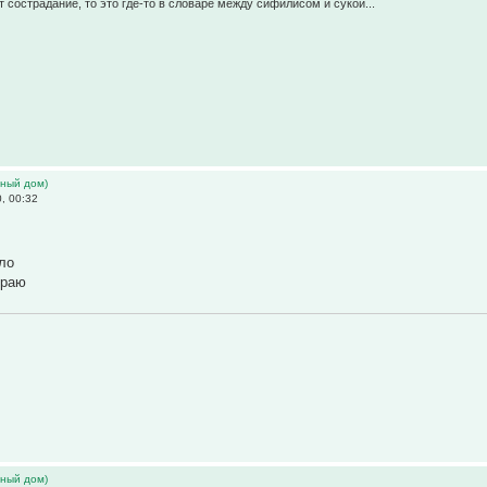
 сострадание, то это где-то в словаре между сифилисом и сукой...
ьный дом)
, 00:32
ло
граю
ьный дом)