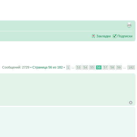
Закладки
Подписки
Сообщений: 2729 •
Страница
56
из
182
•
...
...
1
53
54
55
56
57
58
59
182