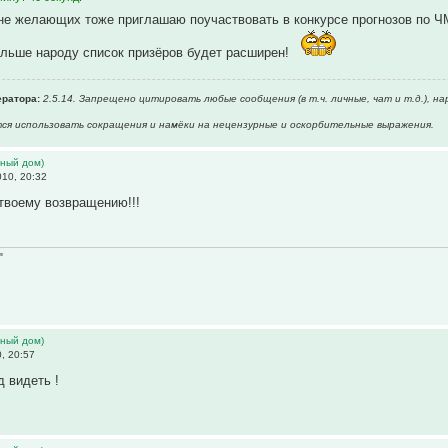
не желающих тоже приглашаю поучаствовать в конкурсе прогнозов по 
ольше народу список призёров будет расширен!
ратора:
2.5.14. Запрещено цитировать любые сообщения (в т.ч. личные, чат и т.д.),
тся использовать сокращения и намёки на нецензурные и оскорбительные выражения.
ьный дом)
10, 20:32
твоему возвращению!!!
"
ьный дом)
, 20:57
д видеть !