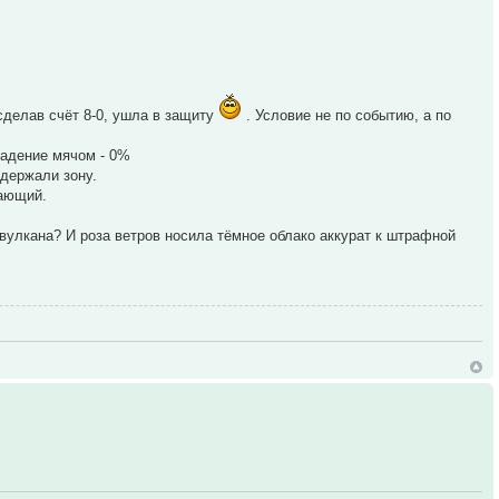
 сделав счёт 8-0, ушла в защиту
. Условие не по событию, а по
владение мячом - 0%
 держали зону.
дающий.
 вулкана? И роза ветров носила тёмное облако аккурат к штрафной