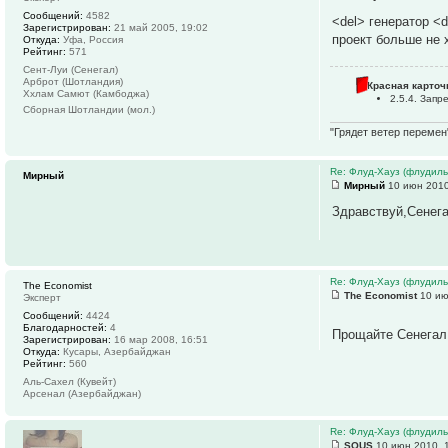
Сообщений:
4582
<del> генератор <
Зарегистрирован:
21 май 2005, 19:02
проект больше не 
Откуда:
Уфа, Россия
Рейтинг:
571
Сент-Луи (Сенегал)
Арброт (Шотландия)
Красная карточ
Ххлам Самют (Камбоджа)
2.5.4. Зап
Сборная Шотландии (мол.)
"Грядет ветер перемен
Re: Флуд-Хауз (флудил
Мирный
Мирный
10 июн 2010
Здравствуй,Сенега
Re: Флуд-Хауз (флудил
The Economist
The Economist
10 ию
Эксперт
Сообщений:
4424
Благодарностей:
4
Прощайте Сенега
Зарегистрирован:
16 мар 2008, 16:51
Откуда:
Кусары, Азербайджан
Рейтинг:
560
Аль-Сахел (Кувейт)
Арсенал (Азербайджан)
Re: Флуд-Хауз (флудил
SOUS
10 июн 2010, 