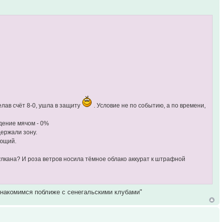
елав счёт 8-0, ушла в защиту
. Условие не по событию, а по времени,
адение мячом - 0%
держали зону.
ающий.
вулкана? И роза ветров носила тёмное облако аккурат к штрафной
ознакомимся поближе с сенегальскими клубами"