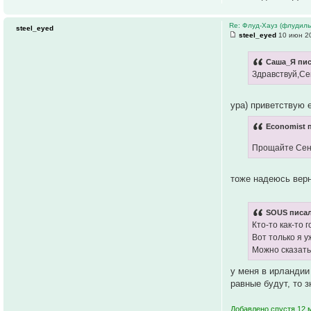
Re: Флуд-Хауз (флудил
steel_eyed
steel_eyed
10 июн 20
Саша_Я пис
Здравствуй,Сен
ура) приветствую 
Economist п
Прощайте Се
тоже надеюсь вер
SOUS писал
Кто-то как-то 
Вот только я 
Можно сказать 
у меня в ирландии
равные будут, то 
Добавлено спустя 12 м