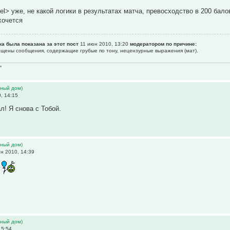
del> уже, не какой логики в результатах матча, превосходство в 200 бал
хочется
ка была показана за этот пост
11 июн 2010, 13:20
модератором по причине:
рещены сообщения, содержащие гpубые по тону, нецензурные выpажения (мат).
"
ьный дом)
, 14:15
л! Я снова с Тобой.
ьный дом)
н 2010, 14:39
л
ьный дом)
15:54