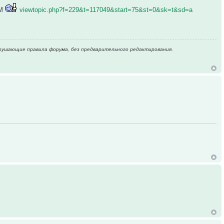
ЧМ
viewtopic.php?f=229&t=117049&start=75&st=0&sk=t&sd=a
 нарушающие правила форума, без предварительного редактирования.