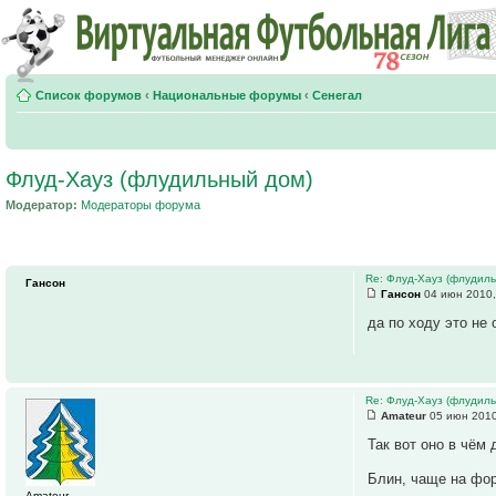
Список форумов
‹
Национальные форумы
‹
Сенегал
Флуд-Хауз (флудильный дом)
Модератор:
Модераторы форума
Re: Флуд-Хауз (флудил
Гансон
Гансон
04 июн 2010,
да по ходу это не 
Re: Флуд-Хауз (флудил
Amateur
05 июн 2010
Так вот оно в чём 
Блин, чаще на фо
Amateur