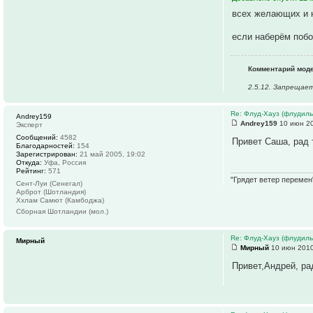
всех желающих и 
если наберём поб
Комментарий моде
2.5.12. Запрещае
Re: Флуд-Хауз (флудил
Andrey159
Andrey159
10 июн 20
Эксперт
Сообщений:
4582
Привет Саша, рад 
Благодарностей:
154
Зарегистрирован:
21 май 2005, 19:02
Откуда:
Уфа, Россия
Рейтинг:
571
"Грядет ветер перемен
Сент-Луи (Сенегал)
Арброт (Шотландия)
Ххлам Самют (Камбоджа)
Сборная Шотландии (мол.)
Re: Флуд-Хауз (флудил
Мирный
Мирный
10 июн 2010
Привет,Андрей, ра