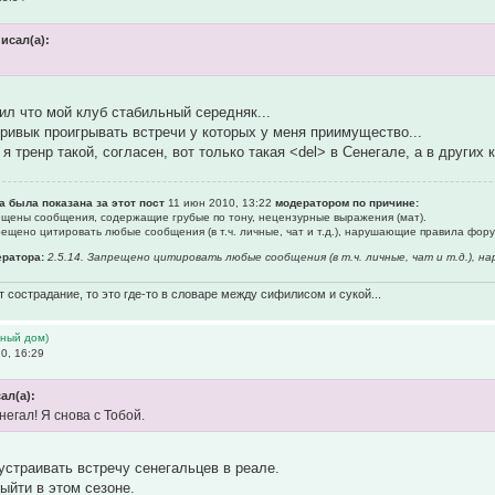
исал(а):
рил что мой клуб стабильный середняк...
привык проигрывать встречи у которых у меня приимущество...
я тренр такой, согласен, вот только такая <del> в Сенегале, а в других 
а была показана за этот пост
11 июн 2010, 13:22
модератором по причине:
рещены сообщения, содержащие гpубые по тону, нецензурные выpажения (мат).
прещено цитировать любые сообщения (в т.ч. личные, чат и т.д.), нарушающие правила фор
ратора:
2.5.14. Запрещено цитировать любые сообщения (в т.ч. личные, чат и т.д.),
 сострадание, то это где-то в словаре между сифилисом и сукой...
ьный дом)
0, 16:29
ал(а):
егал! Я снова с Тобой.
устраивать встречу сенегальцев в реале.
выйти в этом сезоне.