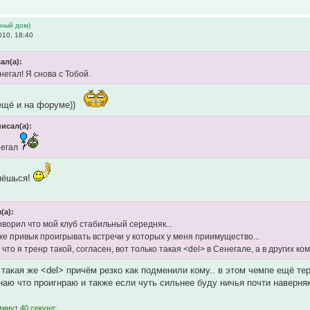
ьный дом)
10, 18:40
ал(а):
егал! Я снова с Тобой.
ещё и на форуме))
исал(а):
негал
нёшься!
(а):
говорил что мой клуб стабильный середняк...
уже привык проигрывать встречи у которых у меня приимущество...
что я тренр такой, согласен, вот только такая <del> в Сенегале, а в других ко
 такая же <del> причём резко как подменили кому.. в этом чемпе ещё те
знаю что проигнраю и также если чуть сильнее буду ничья почти наверняк
инут 40 секунд: