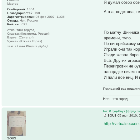
Я думал обзор обз
Мастер
Сообщений:
1304
А-а-а, подстава, 
Благодарностей:
158
Зарегистрирован:
05 фев 2007, 11:36
Откуда:
Нея, Россия
Рейтинг:
691
Атлантико (Аруба)
По матчу Шинника 
Спартак (Кострома, Россия)
Баргет (Сенегал)
времени, тупо.
Чуннан (Южная Корея)
По нигерийскому ма
зам. в Реал Ибериа (Куба)
Играли они так но
Сзади жевал баран
Всё. Других игрок
Переигровки не бу
площадке ничего н
И пали все ниц. И 
Последний раз редактир
Нея - это город.
Re: Флуд-Хауз (флудил
SOUS
05 июн 2010, 
http://virtualsoccer
SOUS