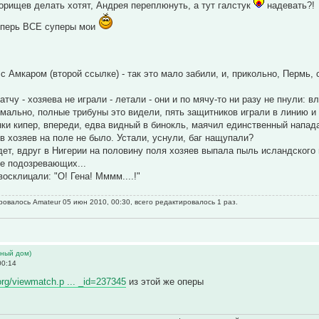
орищев делать хотят, Андрея переплюнуть, а тут галстук
надевать?!
теперь ВСЕ суперы мои
с Амкаром (второй ссылке) - так это мало забили, и, прикольно, Пермь,
тчу - хозяева не играли - летали - они и по мячу-то ни разу не пнули: 
рмально, полные трибуны это видели, пять защитников играли в линию и
ки кипер, впереди, едва видный в бинокль, маячил единственный напа
ов хозяев на поле не было. Устали, уснули, баг нащупали?
дет, вдруг в Нигерии на половину поля хозяев выпала пыль исландского
е подозревающих...
восклицали: "О! Гена! Мммм....!"
овалось Amateur 05 июн 2010, 00:30, всего редактировалось 1 раз.
ьный дом)
00:14
.org/viewmatch.p ... _id=237345
из этой же оперы