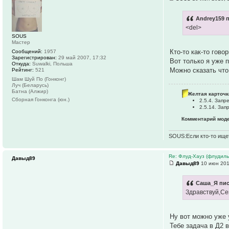
Andrey159 п
<del>
SOUS
Мастер
Кто-то как-то гово
Сообщений:
1957
Зарегистрирован:
29 май 2007, 17:32
Вот только я уже 
Откуда:
Suwalki, Польша
Можно сказать что 
Рейтинг:
521
Шам Шуй По (Гонконг)
Луч (Беларусь)
Батна (Алжир)
Желтая карточк
Сборная Гонконга (юн.)
2.5.4. Зап
2.5.14. За
Комментарий моде
SOUS:Если кто-то ищет
Re: Флуд-Хауз (флудил
Давыд89
Давыд89
10 июн 201
Саша_Я пис
Здравствуй,Сен
Ну вот можно уже 
Тебе задача в Д2 