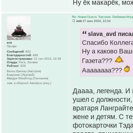
Ну ëк макарëк, мо
Re: Новая Газета "Австрия. Любимая Игра
enit
27 июн 2024, 22:54
slava_avd писал
Спасибо Коллега
enit
Профи
Ну а каково Ва
Сообщений:
602
Благодарностей:
489
Зарегистрирован:
12 сен 2013, 22:39
Газета???
Откуда:
Рига, Латвия
Рейтинг:
626
Аааааааа???
Вальс-Грюнау (Австрия)
Барракас (Уругвай)
Мвадуи Юнайтед (Танзания)
зам. в сборной Австрии (нац.)
Даааа, легенда. И
ушел с должности,
вратаря Ланграйте
жене и детям. С т
фотокарточки Тэда