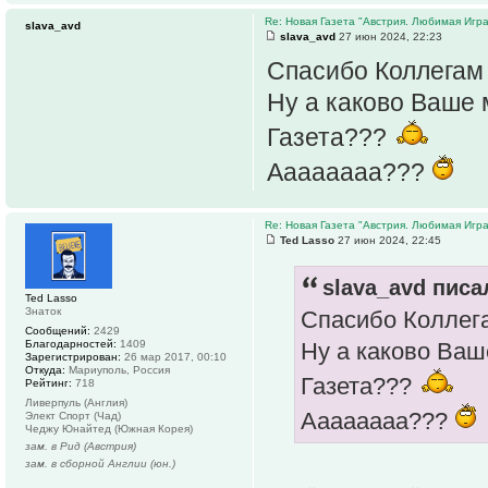
Re: Новая Газета "Австрия. Любимая Игра
slava_avd
slava_avd
27 июн 2024, 22:23
Спасибо Коллегам 
Ну а каково Ваше
Газета???
Аааааааа???
Re: Новая Газета "Австрия. Любимая Игра
Ted Lasso
27 июн 2024, 22:45
slava_avd писал
Ted Lasso
Знаток
Спасибо Коллега
Сообщений:
2429
Благодарностей:
1409
Ну а каково Ва
Зарегистрирован:
26 мар 2017, 00:10
Откуда:
Мариуполь, Россия
Газета???
Рейтинг:
718
Ливерпуль (Англия)
Аааааааа???
Элект Спорт (Чад)
Чеджу Юнайтед (Южная Корея)
зам. в Рид (Австрия)
зам. в сборной Англии (юн.)