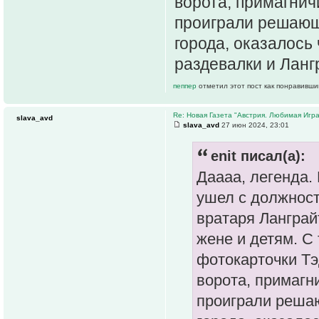
ворота, примагнич
проиграли решающ
города, оказалось
раздевалки и Ланг
пеппер
отметил этот пост как понравивши
Re: Новая Газета "Австрия. Любимая Игра
slava_avd
slava_avd
27 июн 2024, 23:01
enit писал(а):
Даааа, легенда.
ушел с должност
вратаря Ланграй
жене и детям. С
фотокарточки Тэ
ворота, примагн
проиграли реша