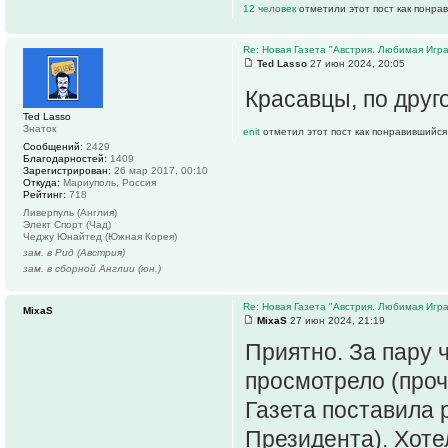
12 человек
отметили этот пост как понра
Re: Новая Газета "Австрия. Любимая Игра
Ted Lasso
27 июн 2024, 20:05
Красавцы, по друг
Ted Lasso
Знаток
enit
отметил этот пост как понравившийся
Сообщений:
2429
Благодарностей:
1409
Зарегистрирован:
26 мар 2017, 00:10
Откуда:
Мариуполь, Россия
Рейтинг:
718
Ливерпуль (Англия)
Элект Спорт (Чад)
Чеджу Юнайтед (Южная Корея)
зам. в Рид (Австрия)
зам. в сборной Англии (юн.)
Re: Новая Газета "Австрия. Любимая Игра
MixaS
MixaS
27 июн 2024, 21:19
Приятно. За пару 
просмотрело (прочи
Газета поставила 
Президента). Хот