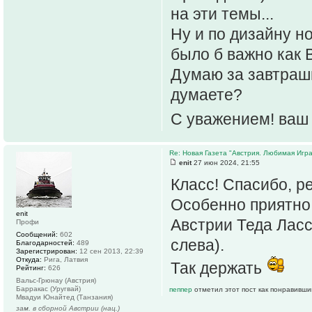
на эти темы...
Ну и по дизайну но
было б важно как В
Думаю за завтраш
думаете?
С уважением! ваш 
Re: Новая Газета "Австрия. Любимая Игра
enit
27 июн 2024, 21:55
Класс! Спасибо, ре
Особенно приятно 
enit
Австрии Теда Ласс
Профи
Сообщений:
602
слева).
Благодарностей:
489
Зарегистрирован:
12 сен 2013, 22:39
Откуда:
Рига, Латвия
Так держать
Рейтинг:
626
Вальс-Грюнау (Австрия)
Барракас (Уругвай)
пеппер
отметил этот пост как понравивши
Мвадуи Юнайтед (Танзания)
зам. в сборной Австрии (нац.)