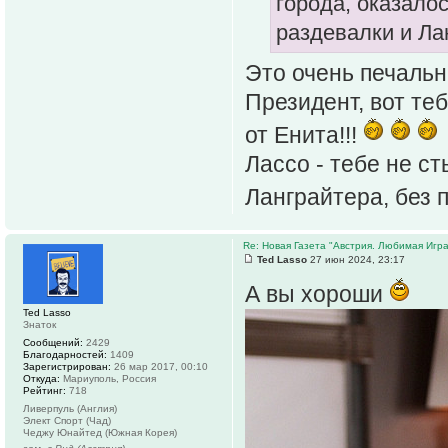
города, оказалос
раздевалки и Ла
Это очень печальна
Президент, вот те
от Енита!!!
Лассо - тебе не с
Ланграйтера, без 
Re: Новая Газета "Австрия. Любимая Игра
Ted Lasso
27 июн 2024, 23:17
А вы хороши
Ted Lasso
Знаток
Сообщений:
2429
Благодарностей:
1409
Зарегистрирован:
26 мар 2017, 00:10
Откуда:
Мариуполь, Россия
Рейтинг:
718
Ливерпуль (Англия)
Элект Спорт (Чад)
Чеджу Юнайтед (Южная Корея)