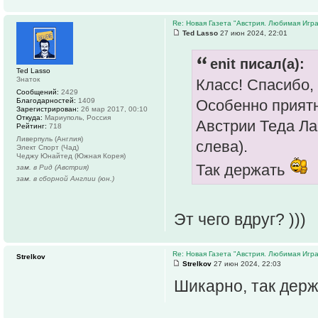
Re: Новая Газета "Австрия. Любимая Игра
Ted Lasso
27 июн 2024, 22:01
enit писал(а):
Ted Lasso
Знаток
Класс! Спасибо, 
Сообщений:
2429
Благодарностей:
1409
Особенно приятн
Зарегистрирован:
26 мар 2017, 00:10
Откуда:
Мариуполь, Россия
Австрии Теда Ла
Рейтинг:
718
Ливерпуль (Англия)
слева).
Элект Спорт (Чад)
Чеджу Юнайтед (Южная Корея)
Так держать
зам. в Рид (Австрия)
зам. в сборной Англии (юн.)
Эт чего вдруг? )))
Re: Новая Газета "Австрия. Любимая Игра
Strelkov
Strelkov
27 июн 2024, 22:03
Шикарно, так держ