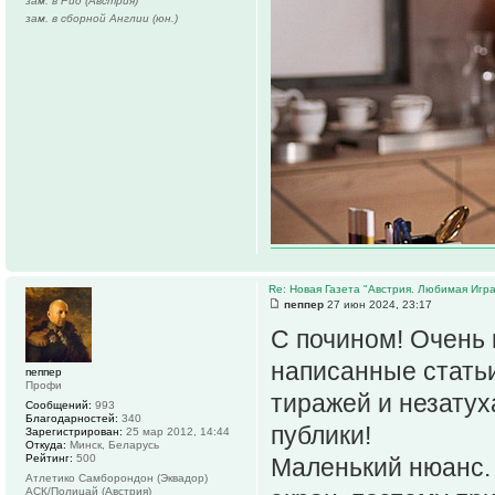
зам. в Рид (Австрия)
зам. в сборной Англии (юн.)
Re: Новая Газета "Австрия. Любимая Игра
пеппер
27 июн 2024, 23:17
С почином! Очень 
написанные стать
пеппер
Профи
тиражей и незатух
Сообщений:
993
Благодарностей:
340
публики!
Зарегистрирован:
25 мар 2012, 14:44
Откуда:
Минск, Беларусь
Рейтинг:
500
Маленький нюанс. 
Атлетико Самборондон (Эквадор)
АСК/Полицай (Австрия)