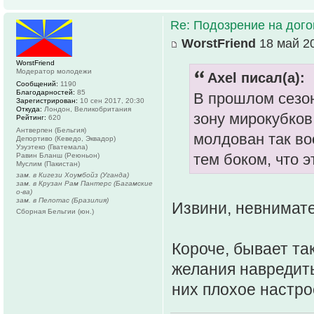
Re: Подозрение на дог
WorstFriend
18 май 20
WorstFriend
Модератор молодежи
Axel писал(а):
Сообщений:
1190
Благодарностей:
85
В прошлом сезон
Зарегистрирован:
10 сен 2017, 20:30
Откуда:
Лондон, Великобритания
зону мирокубков
Рейтинг:
620
Антверпен (Бельгия)
молдован так во
Депортиво (Кеведо, Эквадор)
Уэуэтеко (Гватемала)
тем боком, что э
Равин Бланш (Реюньон)
Муслим (Пакистан)
зам. в Кигези Хоумбойз (Уганда)
зам. в Крузан Рам Пантерс (Багамские
о-ва)
зам. в Пелотас (Бразилия)
Извини, невнимат
Сборная Бельгии (юн.)
Короче, бывает та
желания навредить 
них плохое настро