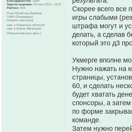
результата.
Благодарностей:
2449
Зарегистрирован:
03 июл 2021, 14:07
Скорее всего все 
Рейтинг:
903
Роан Юнайтед (Замбия)
игры слабыми (рез
ТАКА (Сальвадор)
Лебринг (Австрия)
штрафа могут и ус
зам. в Ливерпуль (Англия)
зам. в Анжле (Франция)
делать, а сделав б
Сборная Австрии (мол.)
который это д3 про
Укмерге вполне мо
Нужно нажать на к
страницы, установи
60, и сделать нес
будет хватать дене
спонсоры, а затем 
по форме закрываю
команде.
Затем нужно перей