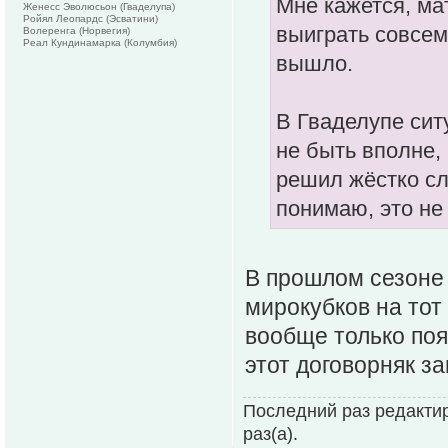
Мне кажется, ма
Женесс Эволюсьон (Гваделупа)
Ройял Леопардс (Эсватини)
выиграть совсем
Волеренга (Норвегия)
Реал Кундинамарка (Колумбия)
вышло.
В Гваделупе сит
не быть вполне,
решил жёстко сл
понимаю, это не
В прошлом сезоне 
мирокубков на тот
вообще только поя
этот договорняк за
Последний раз редактир
раз(а).