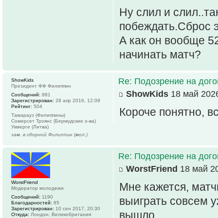
Ну слил и слил..т
побеждать.Сброс э
А как он вообще 5
начинать матч?
Re: Подозрение на дог
ShowKids
Президент ФФ Филиппин
ShowKids
18 май 2026
Сообщений:
881
Зарегистрирован:
28 апр 2016, 12:09
Рейтинг:
504
Короче понятно, в
Тамарауз (Филиппины)
Сомерсет Троянс (Бермудские о-ва)
Укмерге (Литва)
зам. в сборной Филиппин (мол.)
Re: Подозрение на дог
WorstFriend
18 май 20
WorstFriend
Мне кажется, матч
Модератор молодежи
Сообщений:
1190
выиграть совсем у
Благодарностей:
85
Зарегистрирован:
10 сен 2017, 20:30
вышло.
Откуда:
Лондон, Великобритания