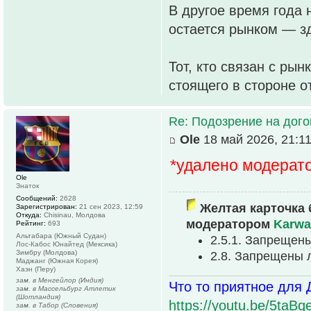
В другое время года 
остается рынком — зд
Тот, кто связан с рын
стоящего в стороне о
Re: Подозрение на дог
Ole
18 май 2026, 21:1
*удалено модерат
Ole
Знаток
Сообщений:
2628
Желтая карточка 
Зарегистрирован:
21 сен 2023, 12:59
Откуда:
Chisinau, Молдова
модератором
Karwa
Рейтинг:
693
Альтабара (Южный Судан)
2.5.1. Запрещен
Лос-Кабос Юнайтед (Мексика)
Зимбру (Молдова)
2.8. Запрещены 
Маджанг (Южная Корея)
Хаэн (Перу)
зам. в Менгейлор (Индия)
Что то приятное для 
зам. в Массельбург Атлетик
(Шотландия)
https://youtu.be/5t
зам. в Табор (Словения)