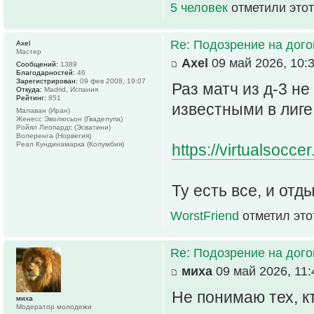
5 человек
отметили этот
Re: Подозрение на дог
Axel
Мастер
Axel
09 май 2026, 10:
Сообщений:
1389
Благодарностей:
46
Зарегистрирован:
09 фев 2008, 19:07
Раз матч из д-3 не
Откуда:
Madrid, Испания
Рейтинг:
851
известными в лиге
Малаван (Иран)
Женесс Эволюсьон (Гваделупа)
Ройял Леопардс (Эсватини)
Волеренга (Норвегия)
Реал Кундинамарка (Колумбия)
https://virtualsocc
Ту есть все, и отды
WorstFriend
отметил это
Re: Подозрение на дог
миха
09 май 2026, 11:
Не понимаю тех, к
миха
Модератор молодежи