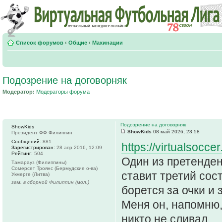
Список форумов
‹
Общие
‹
Махинации
Подозрение на договорняк
Модератор:
Модераторы форума
Подозрение на договорняк
ShowKids
ShowKids
08 май 2026, 23:58
Президент ФФ Филиппин
Сообщений:
881
https://virtualsoc
Зарегистрирован:
28 апр 2016, 12:09
Рейтинг:
504
Один из претенден
Тамарауз (Филиппины)
Сомерсет Троянс (Бермудские о-ва)
ставит третий сост
Укмерге (Литва)
зам. в сборной Филиппин (мол.)
борется за очки и
Меня он, напомню, 
никто не сливал