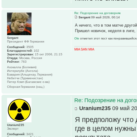
Re: Подозрение на договорняк
Sergant
09 май 2026, 00:14
А ничего, что в том матче друго
Пришел новичок, неделя в лиге, 
Sergant
Ole
отметил этот пост как понравившийся
Президент ФФ Германии
Сообщений:
3505
MIA SAN MIA
Благодарностей:
102
Зарегистрирован:
15 окт 2006, 21:15
Откуда:
Москва, Россия
Рейтинг:
763
Ахокалла (Боливия)
Интерклубе (Ангола)
Бавария (Альценау, Германия)
Небитчи (Туркменистан)
Питер Кэмп (Багамские о-ва)
Сборная Германии (нац.)
Re: Подозрение на дог
Uranium235
09 май 20
Я предположу что 
Uranium235
где в целом нужн
Эксперт
Сообщений:
3421