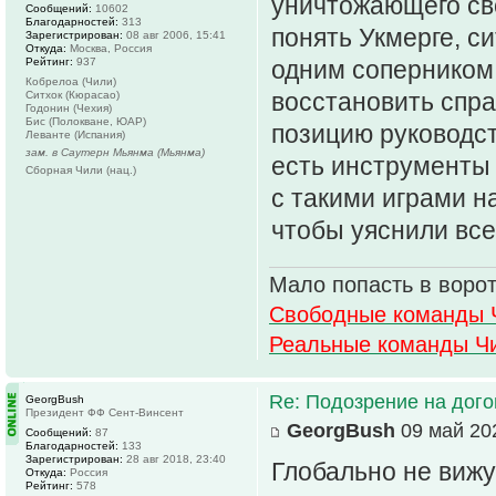
уничтожающего св
Сообщений:
10602
Благодарностей:
313
понять Укмерге, с
Зарегистрирован:
08 авг 2006, 15:41
Откуда:
Москва, Россия
Рейтинг:
937
одним соперником,
Кобрелоа (Чили)
восстановить спра
Ситхок (Кюрасао)
Годонин (Чехия)
Бис (Полокване, ЮАР)
позицию руководств
Леванте (Испания)
зам. в Саутерн Мьянма (Мьянма)
есть инструменты 
Сборная Чили (нац.)
с такими играми н
чтобы уяснили все
Мало попасть в ворот
Свободные команды 
Реальные команды Ч
Re: Подозрение на дог
GeorgBush
Президент ФФ Сент-Винсент
GeorgBush
09 май 202
Сообщений:
87
Благодарностей:
133
Зарегистрирован:
28 авг 2018, 23:40
Глобально не вижу
Откуда:
Россия
Рейтинг:
578