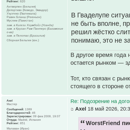
Рейтинг:
620
Антверпен (Бельгия)
Депортиво (Кеведо, Эквадор)
В Гваделупе ситуа
Уэуэтеко (Гватемала)
Равин Бланш (Реюньон)
Муслим (Пакистан)
не быть вполне, п
зам. в Кигези Хоумбойз (Уганда)
зам. в Крузан Рам Пантерс (Багамские
решил жёстко слит
о-ва)
зам. в Пелотас (Бразилия)
понимаю, это не 
Сборная Бельгии (юн.)
В другое время года 
остается рынком — зд
Тот, кто связан с рын
стоящего в стороне о
Re: Подозрение на дог
Axel
Мастер
Axel
18 май 2026, 20:
Сообщений:
1389
Благодарностей:
46
Зарегистрирован:
09 фев 2008, 19:07
Откуда:
Madrid, Испания
WorstFriend пи
Рейтинг:
851
Малаван (Иран)