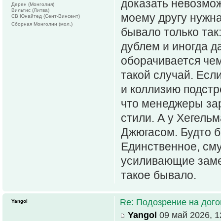
доказать невозмож
Дерен (Монголия)
Вильтис (Литва)
моему другу нужна
СВ Юнайтед (Сент-Винсент)
Сборная Монголии (мол.)
бывало только так:
дублем и иногда д
оборачивается чем
такой случай. Есл
и коллизию подстр
что менеджеры за
стили. А у Хегель
Джюгасом. Будто б
Единственное, сму
усиливающие замен
такое бывало.
Re: Подозрение на дог
Yangol
Yangol
09 май 2026, 1