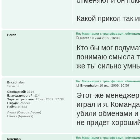
отменяют и он пок
Какой прикол так и
Re: Махинации с трансферами, обменам
Perez
Perez
10 июл 2009, 16:33
Кто бы мог подумат
понимаю смысла та
же ты сильно умны
Re: Махинации с трансферами, обменам
Encephalon
Encephalon
10 июл 2009, 16:56
Эксперт
Сообщений:
3376
Этот-же менеджер 
Благодарностей:
114
Зарегистрирован:
15 окт 2007, 17:38
играл и я. Команд
Откуда:
Россия
Рейтинг:
583
убили обменами и 
Луава (Сьерра Леоне)
Сюник (Армения)
не придет хороший
Re: Махинации с трансферами, обменам
Nikeman