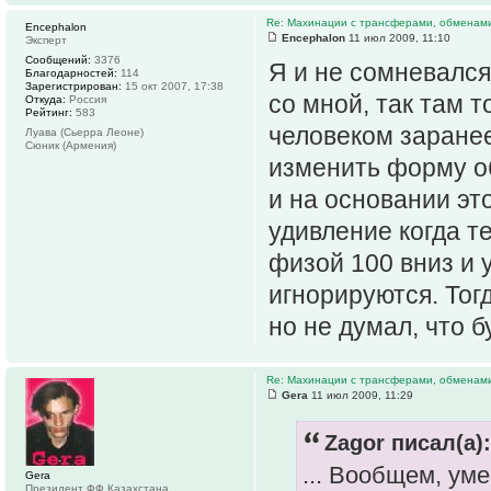
Re: Махинации с трансферами, обменам
Encephalon
Encephalon
11 июл 2009, 11:10
Эксперт
Сообщений:
3376
Я и не сомневался
Благодарностей:
114
Зарегистрирован:
15 окт 2007, 17:38
со мной, так там 
Откуда:
Россия
Рейтинг:
583
человеком заранее
Луава (Сьерра Леоне)
Сюник (Армения)
изменить форму об
и на основании эт
удивление когда те
физой 100 вниз и 
игнорируются. Тогд
но не думал, что б
Re: Махинации с трансферами, обменам
Gera
11 июл 2009, 11:29
Zagor писал(а):
... Вообщем, уме
Gera
Президент ФФ Казахстана