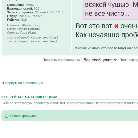
всякой чушью. М
Сообщений:
5654
Благодарностей:
996
не все чисто...
Зарегистрирован:
24 июн 2006, 18:58
Откуда:
Казань, Россия
Рейтинг:
518
Вот это вот
и
очень
Окжетпес (Казахстан)
Ноттс Каунти (Англия)
Лион де Гера (Чад)
Как нечаянно проб
зам. в сборной Казахстана (нац.)
зам. в сборной Казахстана (юн.)
В конце чемпионата все встанут на сво
Показать сообщения за:
Поле сорти
Вернуться в Махинации
КТО СЕЙЧАС НА КОНФЕРЕНЦИИ
Сейчас этот форум просматривают: нет зарегистрированных пользователей и гости: 
Список форумов