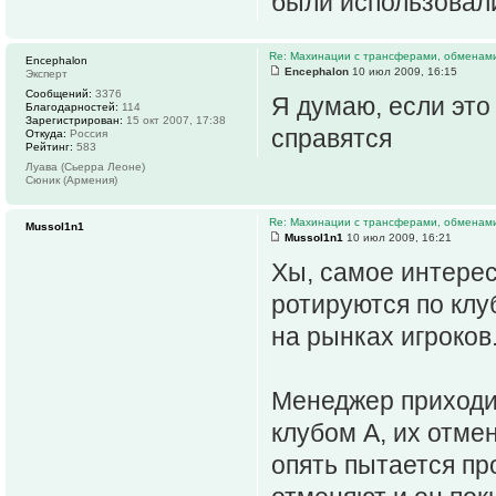
были использовали
Re: Махинации с трансферами, обменам
Encephalon
Encephalon
10 июл 2009, 16:15
Эксперт
Сообщений:
3376
Я думаю, если это
Благодарностей:
114
Зарегистрирован:
15 окт 2007, 17:38
справятся
Откуда:
Россия
Рейтинг:
583
Луава (Сьерра Леоне)
Сюник (Армения)
Re: Махинации с трансферами, обменам
Mussol1n1
Mussol1n1
10 июл 2009, 16:21
Хы, самое интере
ротируются по клу
на рынках игроков.
Менеджер приходит
клубом А, их отме
опять пытается пр