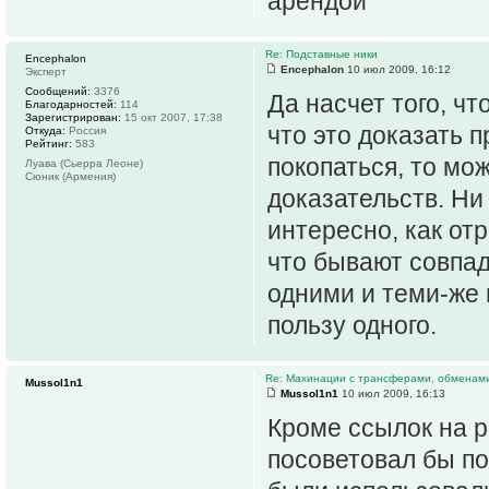
арендой"
Re: Подставные ники
Encephalon
Encephalon
10 июл 2009, 16:12
Эксперт
Сообщений:
3376
Да насчет того, что
Благодарностей:
114
Зарегистрирован:
15 окт 2007, 17:38
что это доказать 
Откуда:
Россия
Рейтинг:
583
покопаться, то мо
Луава (Сьерра Леоне)
Сюник (Армения)
доказательств. Ни
интересно, как от
что бывают совпад
одними и теми-же
пользу одного.
Re: Махинации с трансферами, обменам
Mussol1n1
Mussol1n1
10 июл 2009, 16:13
Кроме ссылок на р
посоветовал бы по