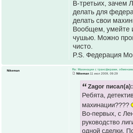
В-третьих, зачем 
делать для федера
делать свои махин
Вообщем, умейте и
чушью. Можно пров
чисто.
P.S. Федерация Моз
Re: Махинации с трансферами, обменам
Nikeman
Nikeman
11 июл 2009, 09:29
Zagor писал(а):
Ребята, детекти
махинации????
Во-первых, с Ле
руководство лиг
одной сделки. П