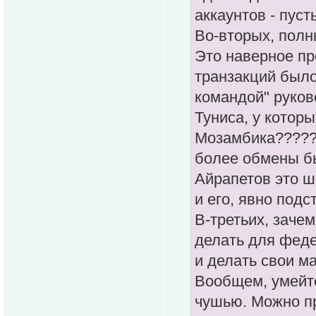
аккаунтов - пуст
Во-вторых, полн
Это наверное пр
транзакций было
командой" руков
Туниса, у котор
Мозамбика????? В
более обмены бы
Айрапетов это ш
и его, явно подст
В-третьих, заче
делать для феде
и делать свои ма
Вообщем, умейте
чушью. Можно пр