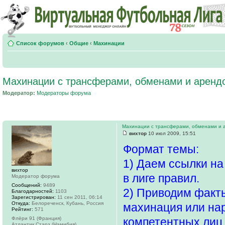
Список форумов
‹
Общие
‹
Махинации
Махинации с трансферами, обменами и аренд
Модератор:
Модераторы форума
Махинации с трансферами, обменами и 
вихтор
10 июл 2009, 15:51
Формат темы:
1) Даем ссылки н
вихтор
в лиге правил.
Модератор форума
Сообщений:
9489
2) Приводим факты
Благодарностей:
1103
Зарегистрирован:
11 сен 2011, 06:14
Откуда:
Белореченск, Кубань, Россия
махинация или нар
Рейтинг:
571
Флёри 91 (Франция)
компетентных лиц
Атлантик Старз (Намибия)